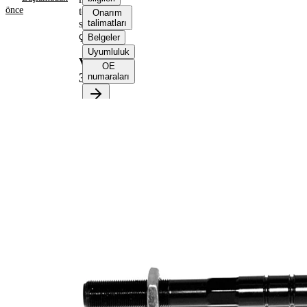
önce
tekerlek
Onarım
sevk
talimatları
çubuğu
Belgeler
Uyumluluk
VKDY
OE
328037
numaraları
Ürün bilgileri
Özellik
Değer
281
Uzunluk
mm
Dişli
M16 x
ölçüsü
1,5
İlave
ürün/
sentetik
İlave
yağ ile
açıklama
Dişli
M14 x
ölçüsü 1
1,5