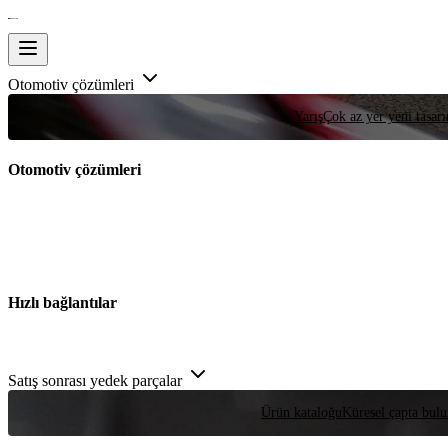
Otomotiv çözümleri
Yarış
Çok az yer yeni tasarım
Otomotiv çözümleri
Hızlı bağlantılar
Satış sonrası yedek parçalar
Ürün kataloğu
Küresel çapta bulu