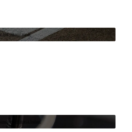
r test ortamı sunar.
 şimdi yedek parça bulun.