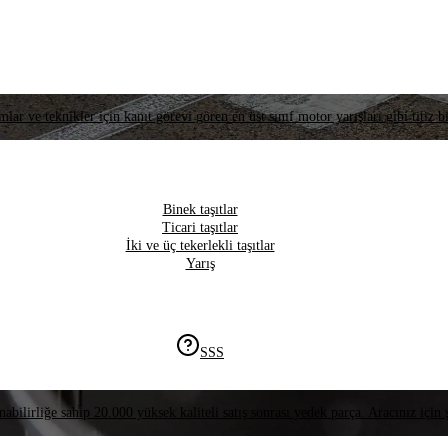
lar ve teknikler için kanıt görevi gören en üst sınıf motor yarışları gibi titiz bi
Binek taşıtlar
Ticari taşıtlar
İki ve üç tekerlekli taşıtlar
Yarış
SSS
nabilirliğe sahip 20.000 yüksek kaliteli satış sonrası yedek parça. Aracınız için