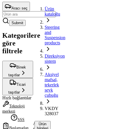
Aracı seç
Ürün
kataloğu
Submit
Steering
and
Kategorilere
Suspension
göre
products
filtrele
Direksiyon
sistem
Binek
Aksiyel
taşıtlar
mafsal,
Ticari
tekerlek
sevk
taşıtlar
çubuğu
Hızlı bağlantılar
Teknoloji
VKDY
merkezi
328037
SSS
Aksiyel
Ürün
Başlamadan
mafsal,
bilgileri