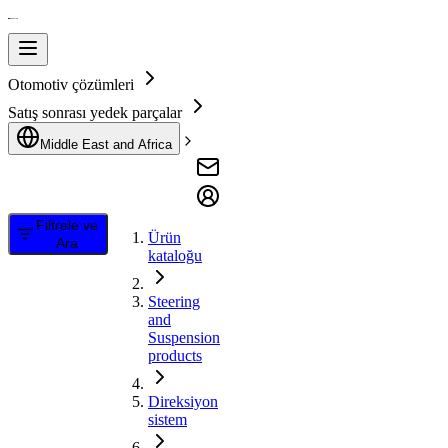
Otomotiv çözümleri
Satış sonrası yedek parçalar
Middle East and Africa
Filtrele ve
Ürün
Ara
kataloğu
Steering
and
Suspension
products
Direksiyon
sistem