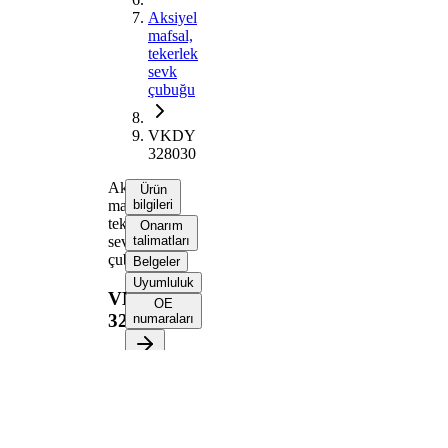
Aksiyel
mafsal,
tekerlek
sevk
çubuğu
VKDY
328030
Aksiyel
Ürün
mafsal,
bilgileri
tekerlek
Onarım
sevk
talimatları
çubuğu
Belgeler
Uyumluluk
VKDY
OE
328030
numaraları
Ürün bilgileri
Özellik
Değer
223
Uzunluk
mm