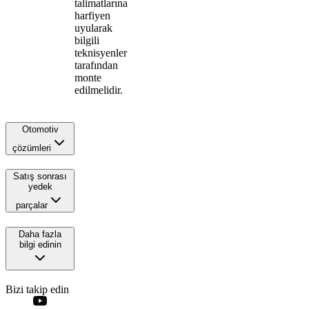
talimatlarına
harfiyen
uyularak
bilgili
teknisyenler
tarafından
monte
edilmelidir.
Otomotiv
çözümleri
Satış sonrası
yedek
parçalar
Daha fazla
bilgi edinin
Bizi takip edin