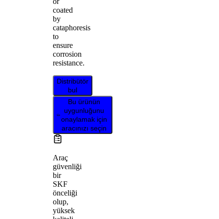
or
coated
by
cataphoresis
to
ensure
corrosion
resistance.
Distribütör
bul
Bu ürünün
uygunluğunu
onaylamak için
aracınızı seçin
Araç
güvenliği
bir
SKF
önceliği
olup,
yüksek