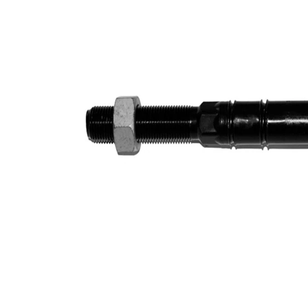
Dişli
M16 x
ölçüsü
1,5
İlave
ürün/
sentetik
İlave
yağ ile
açıklama
Dişli
M14 x
ölçüsü 1
1,5