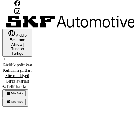
Middle
East and
Africa
|
Turkish
Türkçe
Gizlilik politikası
Kullanım şartları
Site mülkiyeti
Çerez ayarları
©
Telif hakkı