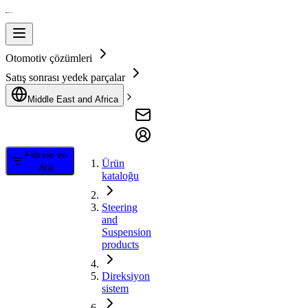
Otomotiv çözümleri
Satış sonrası yedek parçalar
Middle East and Africa
Filtrele ve
Ürün
Ara
kataloğu
Steering
and
Suspension
products
Direksiyon
sistem