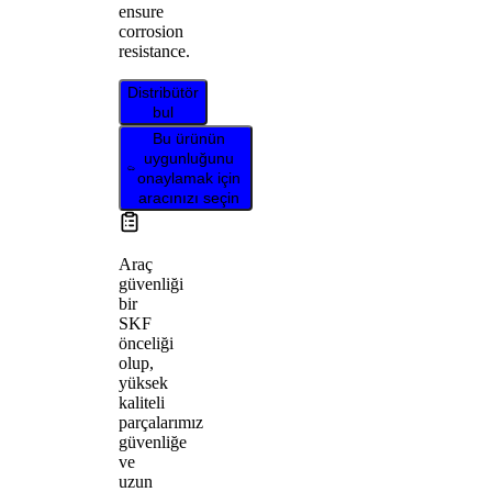
ensure
corrosion
resistance.
Distribütör
bul
Bu ürünün
uygunluğunu
onaylamak için
aracınızı seçin
Araç
güvenliği
bir
SKF
önceliği
olup,
yüksek
kaliteli
parçalarımız
güvenliğe
ve
uzun