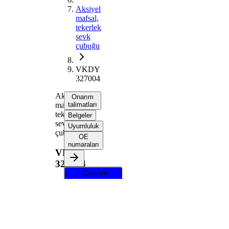
Aksiyel
mafsal,
tekerlek
sevk
çubuğu
VKDY
327004
Aksiyel
Onarım
mafsal,
talimatları
tekerlek
Belgeler
sevk
Uyumluluk
çubuğu
OE
numaraları
VKDY
327004
Onarım
talimatlarını
almak için
aracınızı
seçin