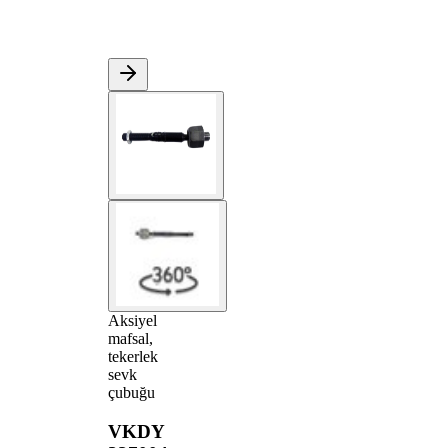
Aksiyel
mafsal,
tekerlek
sevk
çubuğu
VKDY