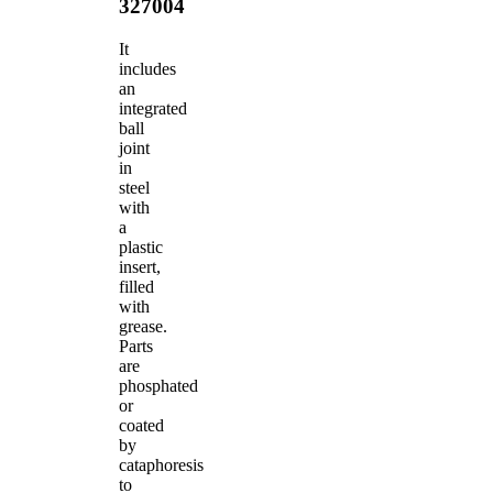
327004
It
includes
an
integrated
ball
joint
in
steel
with
a
plastic
insert,
filled
with
grease.
Parts
are
phosphated
or
coated
by
cataphoresis
to