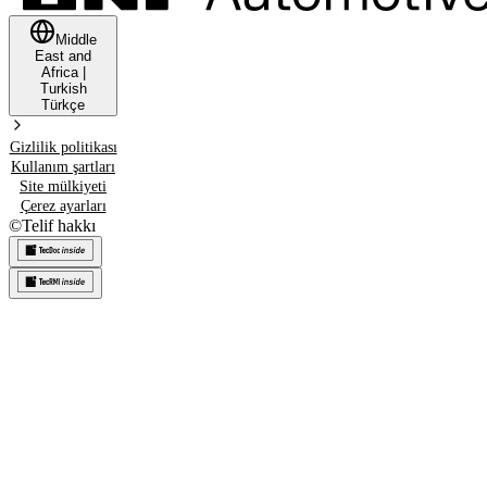
Middle
East and
Africa
|
Turkish
Türkçe
Gizlilik politikası
Kullanım şartları
Site mülkiyeti
Çerez ayarları
©
Telif hakkı