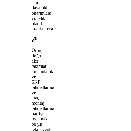
süre
dayanıklı
onarımlara
yönelik
olarak
tasarlanmıştır.
Ürün,
doğru
alet
takımları
kullanılarak
ve
SKF
talimatlarına
ve
araç
montaj
talimatlarına
harfiyen
uyularak
bilgili
teknisyenler