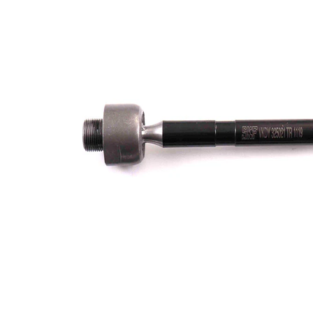
Dişli
M18 x
ölçüsü
1,5
İlave
ürün/
sentetik
İlave
yağ ile
açıklama
Dişli
M12 x
ölçüsü 1
1,25