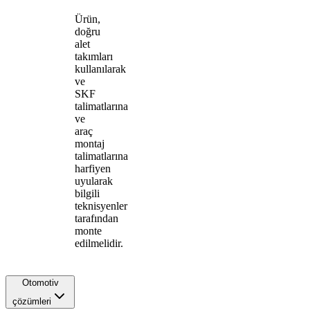
Ürün,
doğru
alet
takımları
kullanılarak
ve
SKF
talimatlarına
ve
araç
montaj
talimatlarına
harfiyen
uyularak
bilgili
teknisyenler
tarafından
monte
edilmelidir.
Otomotiv
çözümleri