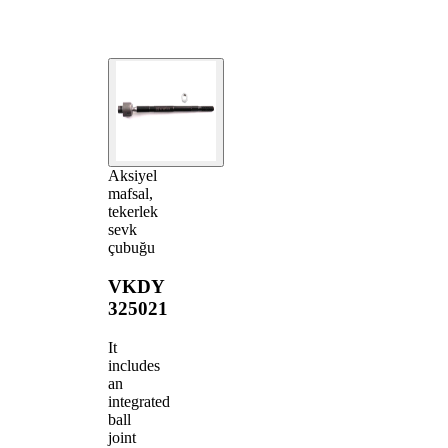
Aksiyel
mafsal,
tekerlek
sevk
çubuğu
VKDY
325021
It
includes
an
integrated
ball
joint