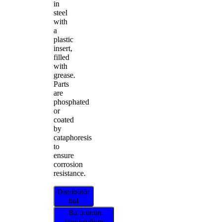
in
steel
with
a
plastic
insert,
filled
with
grease.
Parts
are
phosphated
or
coated
by
cataphoresis
to
ensure
corrosion
resistance.
Distribütör
bul
Bu ürünün
uygunluğunu