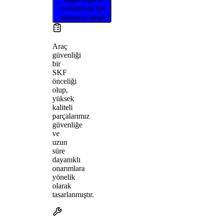
onaylamak için
aracınızı seçin
Araç
güvenliği
bir
SKF
önceliği
olup,
yüksek
kaliteli
parçalarımız
güvenliğe
ve
uzun
süre
dayanıklı
onarımlara
yönelik
olarak
tasarlanmıştır.