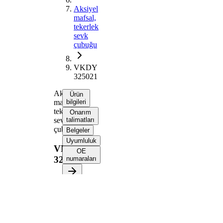
Aksiyel
mafsal,
tekerlek
sevk
çubuğu
VKDY
325021
Aksiyel
Ürün
mafsal,
bilgileri
tekerlek
Onarım
sevk
talimatları
çubuğu
Belgeler
Uyumluluk
VKDY
OE
325021
numaraları
Ürün bilgileri
Özellik
Değer
322
Uzunluk
mm