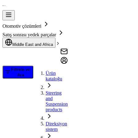
Otomotiv çözümleri
Satış sonrası yedek parçalar
Middle East and Africa
Filtrele ve
Ürün
Ara
kataloğu
Steering
and
Suspension
products
Direksiyon
sistem