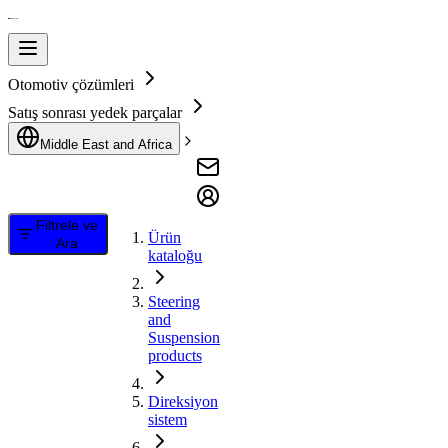
Otomotiv çözümleri
Satış sonrası yedek parçalar
Middle East and Africa
Filtrele ve
Ürün
Ara
kataloğu
Steering
and
Suspension
products
Direksiyon
sistem