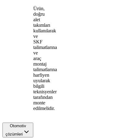
Ürün,
doğru
alet
takımları
kullanılarak
ve
SKF
talimatlarına
ve
araç
montaj
talimatlarına
harfiyen
uyularak
bilgili
teknisyenler
tarafından
monte
edilmelidir.
Otomotiv
çözümleri