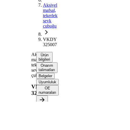
Aksiyel
mafsal,
tekerlek
sevk
çubuğu
VKDY
325007
Aksiyel
Ürün
mafsal,
bilgileri
tekerlek
Onarım
sevk
talimatları
çubuğu
Belgeler
Uyumluluk
VKDY
OE
325007
numaraları
Ürün bilgileri
Özellik
Değer
303
Uzunluk
mm