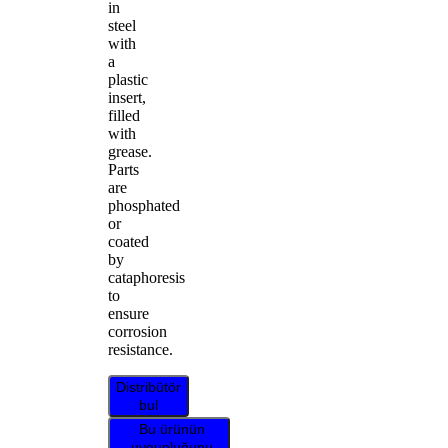
in
steel
with
a
plastic
insert,
filled
with
grease.
Parts
are
phosphated
or
coated
by
cataphoresis
to
ensure
corrosion
resistance.
Distribütör
bul
Bu ürünün
uygunluğunu