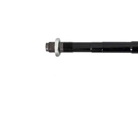
İlave
ürün/
sentetik
İlave
yağ ile
açıklama