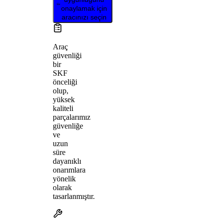
onaylamak için
aracınızı seçin
Araç
güvenliği
bir
SKF
önceliği
olup,
yüksek
kaliteli
parçalarımız
güvenliğe
ve
uzun
süre
dayanıklı
onarımlara
yönelik
olarak
tasarlanmıştır.