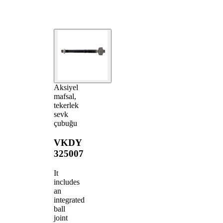
Aksiyel
mafsal,
tekerlek
sevk
çubuğu
VKDY
325007
It
includes
an
integrated
ball
joint