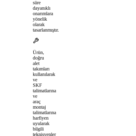
süre
dayanıklı
onarımlara
yönelik
olarak
tasarlanmıştır.
Ürün,
doğru
alet
takımları
kullanılarak
ve
SKF
talimatlarına
ve
araç
montaj
talimatlarına
harfiyen
uyularak
bilgili
teknisyenler