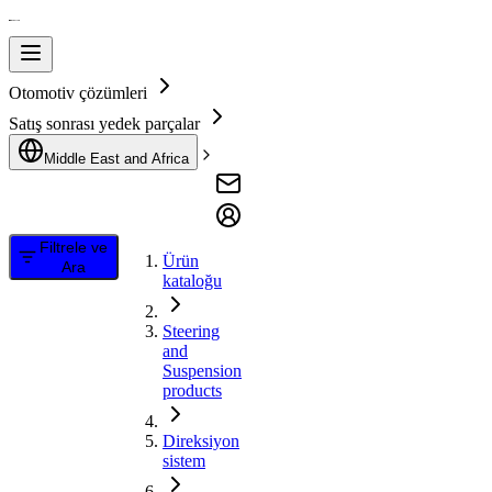
Otomotiv çözümleri
Satış sonrası yedek parçalar
Middle East and Africa
Filtrele ve
Ürün
Ara
kataloğu
Steering
and
Suspension
products
Direksiyon
sistem