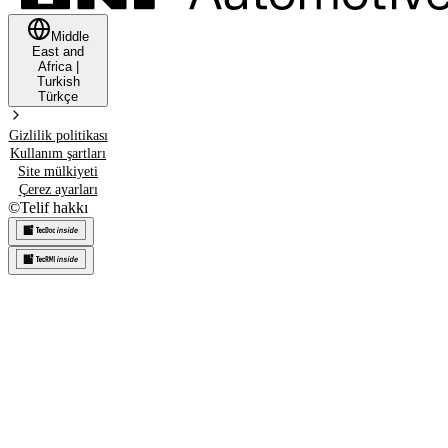
Middle
East and
Africa
|
Turkish
Türkçe
Gizlilik politikası
Kullanım şartları
Site mülkiyeti
Çerez ayarları
©
Telif hakkı