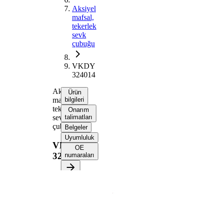
Aksiyel
mafsal,
tekerlek
sevk
çubuğu
VKDY
324014
Aksiyel
Ürün
mafsal,
bilgileri
tekerlek
Onarım
sevk
talimatları
çubuğu
Belgeler
Uyumluluk
VKDY
OE
324014
numaraları
Ürün bilgileri
Özellik
Değer
291
Uzunluk
mm