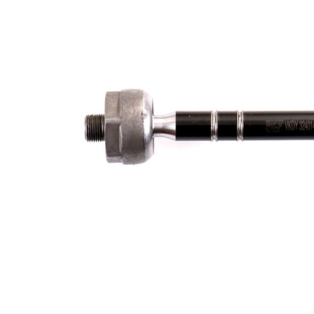
Dişli
M14 x
ölçüsü
1,5
İlave
ürün/
sentetik
İlave
yağ ile
açıklama
Dişli
M14 x
ölçüsü 1
1,5