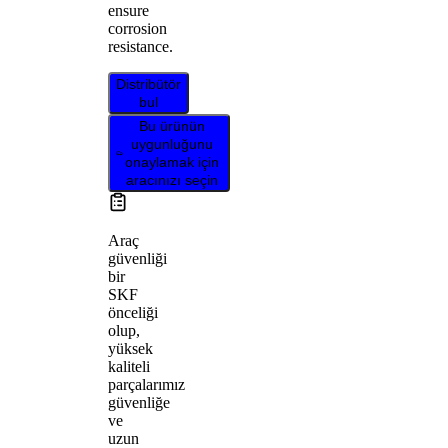
ensure
corrosion
resistance.
Distribütör
bul
Bu ürünün
uygunluğunu
onaylamak için
aracınızı seçin
Araç
güvenliği
bir
SKF
önceliği
olup,
yüksek
kaliteli
parçalarımız
güvenliğe
ve
uzun