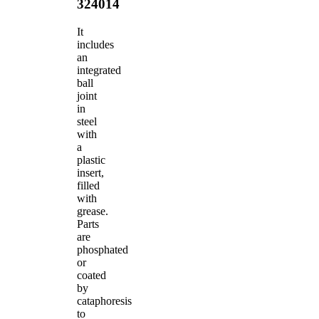
324014
It
includes
an
integrated
ball
joint
in
steel
with
a
plastic
insert,
filled
with
grease.
Parts
are
phosphated
or
coated
by
cataphoresis
to