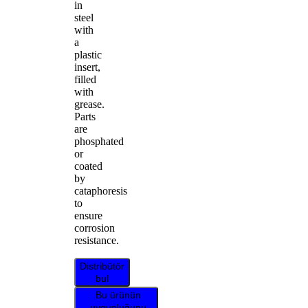
in
steel
with
a
plastic
insert,
filled
with
grease.
Parts
are
phosphated
or
coated
by
cataphoresis
to
ensure
corrosion
resistance.
Distribütör
bul
Bu ürünün
uygunluğunu