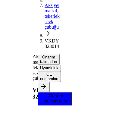
Aksiyel
mafsal,
tekerlek
sevk
çubuğu
VKDY
323014
Aksiyel
Onarım
mafsal,
talimatları
tekerlek
Uyumluluk
sevk
OE
çubuğu
numaraları
VKDY
Onarım
323014
talimatlarını
almak için
aracınızı
seçin