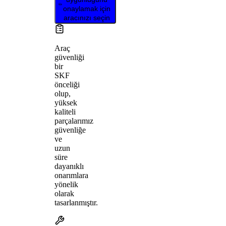
onaylamak için
aracınızı seçin
Araç
güvenliği
bir
SKF
önceliği
olup,
yüksek
kaliteli
parçalarımız
güvenliğe
ve
uzun
süre
dayanıklı
onarımlara
yönelik
olarak
tasarlanmıştır.