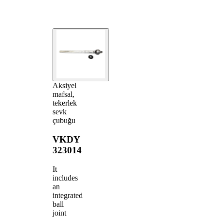
Aksiyel
mafsal,
tekerlek
sevk
çubuğu
VKDY
323014
It
includes
an
integrated
ball
joint