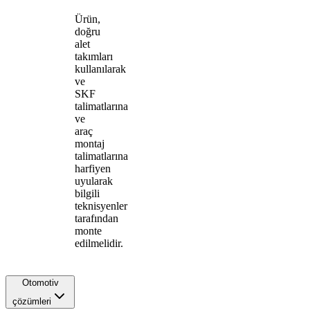
Ürün,
doğru
alet
takımları
kullanılarak
ve
SKF
talimatlarına
ve
araç
montaj
talimatlarına
harfiyen
uyularak
bilgili
teknisyenler
tarafından
monte
edilmelidir.
Otomotiv
çözümleri