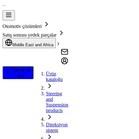
Otomotiv çözümleri
Satış sonrası yedek parçalar
Middle East and Africa
Filtrele ve
Ürün
Ara
kataloğu
Steering
and
Suspension
products
Direksiyon
sistem