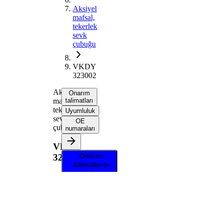
Aksiyel
mafsal,
tekerlek
sevk
çubuğu
VKDY
323002
Aksiyel
Onarım
mafsal,
talimatları
tekerlek
Uyumluluk
sevk
OE
çubuğu
numaraları
VKDY
Onarım
323002
talimatlarını
almak için
aracınızı
seçin