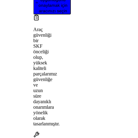
onaylamak için
aracınızı seçin
Araç
güvenliği
bir
SKF
önceliği
olup,
yüksek
kaliteli
parçalarımız
güvenliğe
ve
uzun
süre
dayanıklı
onarımlara
yönelik
olarak
tasarlanmıştır.