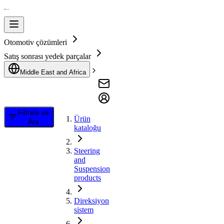
Otomotiv çözümleri
Satış sonrası yedek parçalar
Middle East and Africa
Filtrele ve
Ürün
Ara
kataloğu
Steering
and
Suspension
products
Direksiyon
sistem