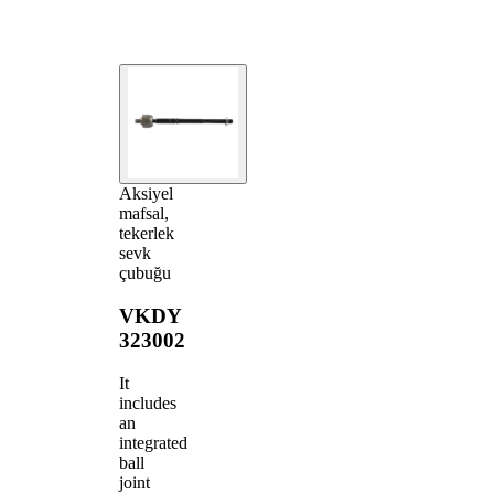
Aksiyel
mafsal,
tekerlek
sevk
çubuğu
VKDY
323002
It
includes
an
integrated
ball
joint