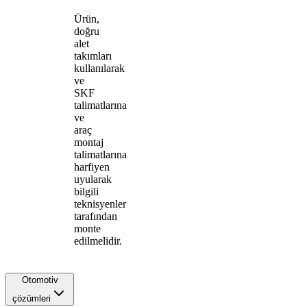
Ürün,
doğru
alet
takımları
kullanılarak
ve
SKF
talimatlarına
ve
araç
montaj
talimatlarına
harfiyen
uyularak
bilgili
teknisyenler
tarafından
monte
edilmelidir.
Otomotiv
çözümleri