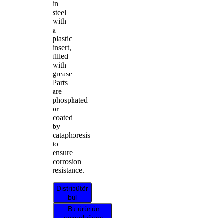
in
steel
with
a
plastic
insert,
filled
with
grease.
Parts
are
phosphated
or
coated
by
cataphoresis
to
ensure
corrosion
resistance.
Distribütör
bul
Bu ürünün
uygunluğunu