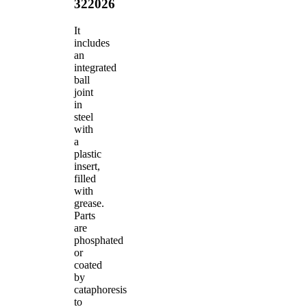
322026
It
includes
an
integrated
ball
joint
in
steel
with
a
plastic
insert,
filled
with
grease.
Parts
are
phosphated
or
coated
by
cataphoresis
to