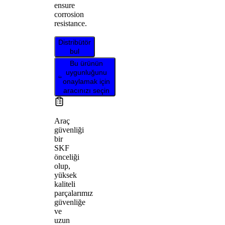
ensure
corrosion
resistance.
Distribütör
bul
Bu ürünün
uygunluğunu
onaylamak için
aracınızı seçin
Araç
güvenliği
bir
SKF
önceliği
olup,
yüksek
kaliteli
parçalarımız
güvenliğe
ve
uzun