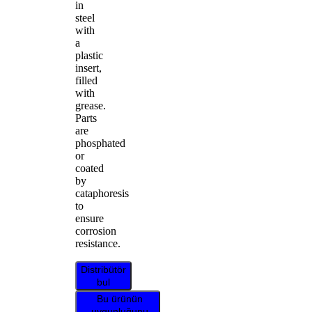
in
steel
with
a
plastic
insert,
filled
with
grease.
Parts
are
phosphated
or
coated
by
cataphoresis
to
ensure
corrosion
resistance.
Distribütör
bul
Bu ürünün
uygunluğunu