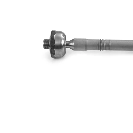
Dişli
M16 x
ölçüsü
1,5
İlave
ürün/
sentetik
İlave
yağ ile
açıklama
Dişli
M16 x
ölçüsü 1
1,5