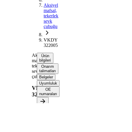
Aksiyel
mafsal,
tekerlek
sevk
çubuğu
VKDY
322005
Aksiyel
Ürün
mafsal,
bilgileri
tekerlek
Onarım
sevk
talimatları
çubuğu
Belgeler
Uyumluluk
VKDY
OE
322005
numaraları
Ürün bilgileri
Özellik
Değer
350,5
Uzunluk
mm