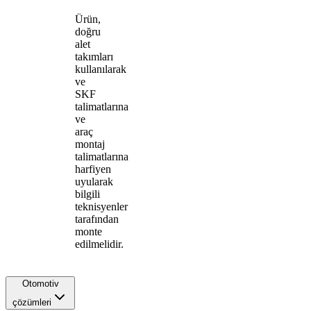
Ürün,
doğru
alet
takımları
kullanılarak
ve
SKF
talimatlarına
ve
araç
montaj
talimatlarına
harfiyen
uyularak
bilgili
teknisyenler
tarafından
monte
edilmelidir.
Otomotiv
çözümleri