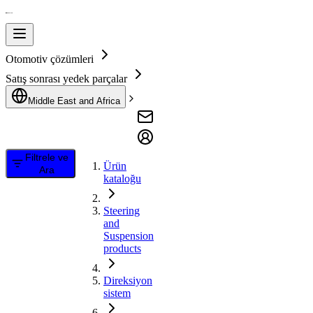
Otomotiv çözümleri
Satış sonrası yedek parçalar
Middle East and Africa
Filtrele ve
Ürün
Ara
kataloğu
Steering
and
Suspension
products
Direksiyon
sistem