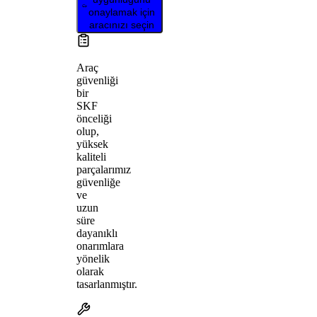
onaylamak için
aracınızı seçin
Araç
güvenliği
bir
SKF
önceliği
olup,
yüksek
kaliteli
parçalarımız
güvenliğe
ve
uzun
süre
dayanıklı
onarımlara
yönelik
olarak
tasarlanmıştır.