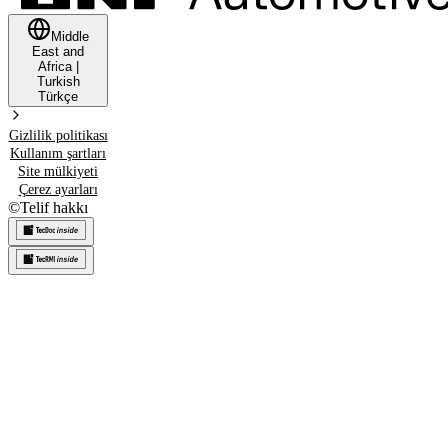
Middle
East and
Africa
|
Turkish
Türkçe
Gizlilik politikası
Kullanım şartları
Site mülkiyeti
Çerez ayarları
©
Telif hakkı