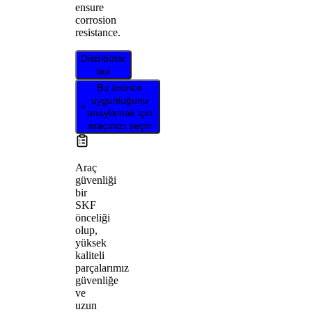
ensure
corrosion
resistance.
Distribütör
bul
Bu ürünün
uygunluğunu
onaylamak için
aracınızı seçin
Araç
güvenliği
bir
SKF
önceliği
olup,
yüksek
kaliteli
parçalarımız
güvenliğe
ve
uzun