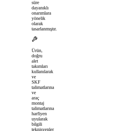
süre
dayanıklı
onarımlara
yönelik
olarak
tasarlanmıştır.
Ürün,
doğru
alet
takımları
kullanılarak
ve
SKF
talimatlarına
ve
araç
montaj
talimatlarına
harfiyen
uyularak
bilgili
teknisyenler