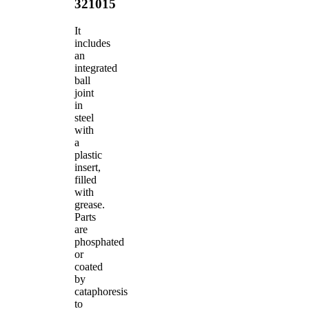
321015
It
includes
an
integrated
ball
joint
in
steel
with
a
plastic
insert,
filled
with
grease.
Parts
are
phosphated
or
coated
by
cataphoresis
to