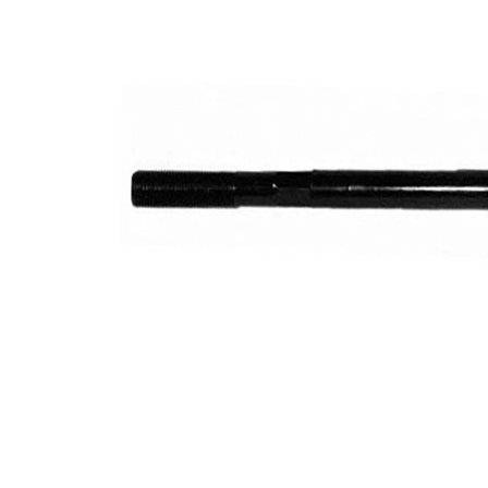
Dişli
M16 x
ölçüsü
1,5
İlave
ürün/
sentetik
İlave
yağ ile
açıklama
Dişli
M14 x
ölçüsü 1
1,5