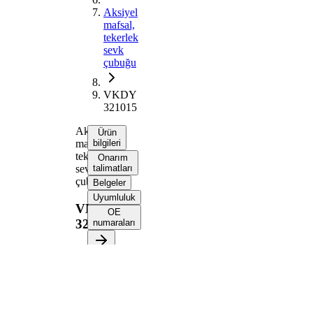
Aksiyel
mafsal,
tekerlek
sevk
çubuğu
VKDY
321015
Aksiyel
Ürün
mafsal,
bilgileri
tekerlek
Onarım
sevk
talimatları
çubuğu
Belgeler
Uyumluluk
VKDY
OE
321015
numaraları
Ürün bilgileri
Özellik
Değer
319
Uzunluk
mm