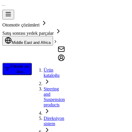
Otomotiv çözümleri
Satış sonrası yedek parçalar
Middle East and Africa
Filtrele ve
Ürün
Ara
kataloğu
Steering
and
Suspension
products
Direksiyon
sistem