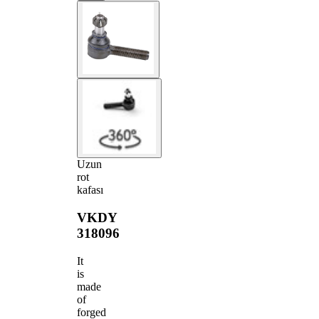
Uzun
rot
kafası
VKDY
318096
It
is
made
of
forged