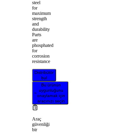
steel
for
maximum
strength
and
durability
Parts
are
phosphated
for
corrosion
resistance
Distribütör
bul
Bu ürünün
uygunluğunu
onaylamak için
aracınızı seçin
Araç
güvenliği
bir