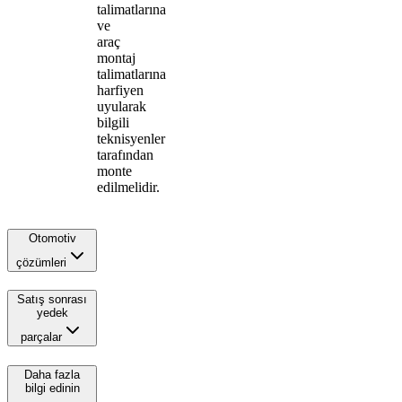
talimatlarına
ve
araç
montaj
talimatlarına
harfiyen
uyularak
bilgili
teknisyenler
tarafından
monte
edilmelidir.
Otomotiv
çözümleri
Satış sonrası
yedek
parçalar
Daha fazla
bilgi edinin