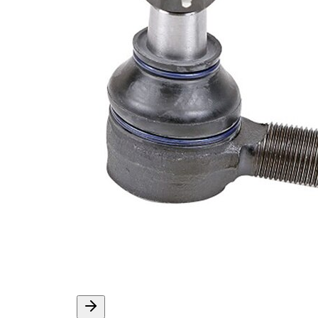
İlave
yağ ile
açıklama
Dişli
M14 x
ölçüsü 1
1,5
Çift
halindeki
VKDY
ürün
318107
numarası