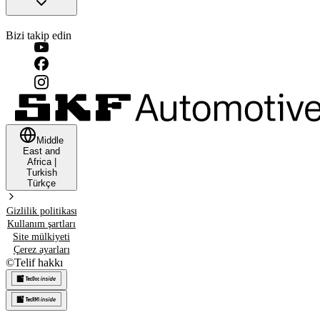
Bizi takip edin
Middle
East and
Africa
|
Turkish
Türkçe
Gizlilik politikası
Kullanım şartları
Site mülkiyeti
Çerez ayarları
©
Telif hakkı