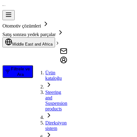
Otomotiv çözümleri
Satış sonrası yedek parçalar
Middle East and Africa
Filtrele ve
Ürün
Ara
kataloğu
Steering
and
Suspension
products
Direksiyon
sistem