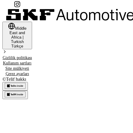
Middle
East and
Africa
|
Turkish
Türkçe
Gizlilik politikası
Kullanım şartları
Site mülkiyeti
Çerez ayarları
©
Telif hakkı