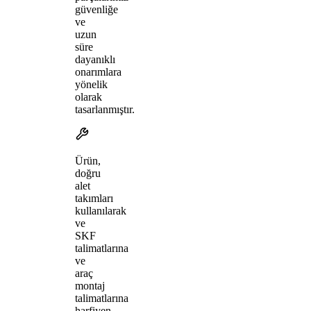
güvenliğe
ve
uzun
süre
dayanıklı
onarımlara
yönelik
olarak
tasarlanmıştır.
Ürün,
doğru
alet
takımları
kullanılarak
ve
SKF
talimatlarına
ve
araç
montaj
talimatlarına
harfiyen