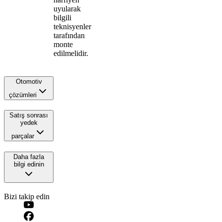
uyularak
bilgili
teknisyenler
tarafından
monte
edilmelidir.
Otomotiv
çözümleri
Satış sonrası
yedek
parçalar
Daha fazla
bilgi edinin
Bizi takip edin