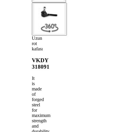
Uzun
rot
kafası
VKDY
318091
It
is
made
of
forged
steel
for
maximum
strength
and
durability