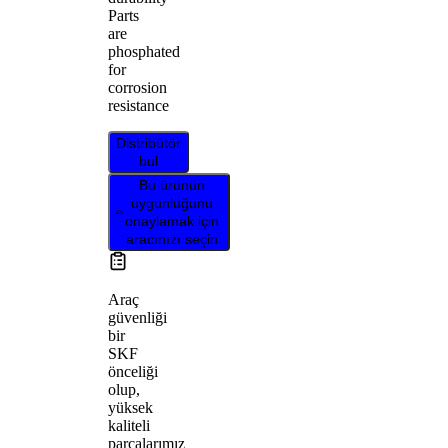
Parts
are
phosphated
for
corrosion
resistance
Distribütör
bul
Bu ürünün
uygunluğunu
onaylamak için
aracınızı seçin
Araç
güvenliği
bir
SKF
önceliği
olup,
yüksek
kaliteli
parçalarımız