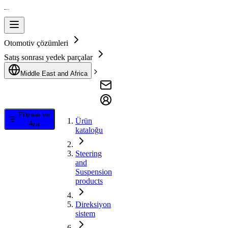
Otomotiv çözümleri
Satış sonrası yedek parçalar
Middle East and Africa
Filtrele ve
Ürün
Ara
kataloğu
Steering
and
Suspension
products
Direksiyon
sistem