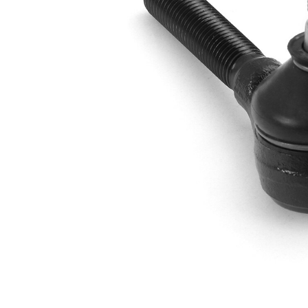
İlave
yağ ile
açıklama
Dişli
M10 x
ölçüsü 1
1