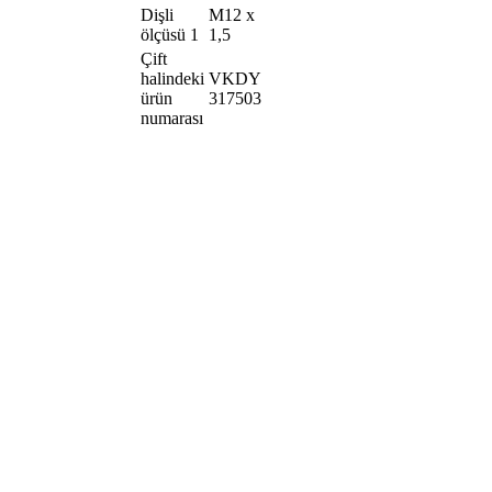
Dişli
M12 x
ölçüsü 1
1,5
Çift
halindeki
VKDY
ürün
317503
numarası