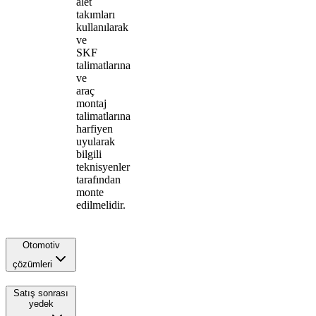
alet
takımları
kullanılarak
ve
SKF
talimatlarına
ve
araç
montaj
talimatlarına
harfiyen
uyularak
bilgili
teknisyenler
tarafından
monte
edilmelidir.
Otomotiv
çözümleri
Satış sonrası
yedek