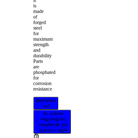
It
is
made
of
forged
steel
for
maximum
strength
and
durability
Parts
are
phosphated
for
corrosion
resistance
Distribütör
bul
Bu ürünün
uygunluğunu
onaylamak için
aracınızı seçin