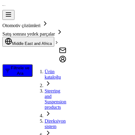
Otomotiv çözümleri
Satış sonrası yedek parçalar
Middle East and Africa
Filtrele ve
Ürün
Ara
kataloğu
Steering
and
Suspension
products
Direksiyon
sistem