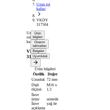
Uzun rot
kafası
VKDY
317504
Uzun
Ürün
rot
bilgileri
kafası
Onarım
talimatları
VKDY
Belgeler
317504
Uyumluluk
Ürün bilgileri
Özellik
Değer
Uzunluk
72 mm
Dişli
M16 x
ölçüsü
1,5
İlave
ürün/
sentetik
İlave
yağ ile
açıklama