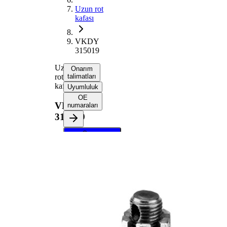
Uzun rot
kafası
VKDY
315019
Uzun
Onarım
rot
talimatları
kafası
Uyumluluk
OE
VKDY
numaraları
315019
Onarım
talimatlarını
almak için
aracınızı
seçin