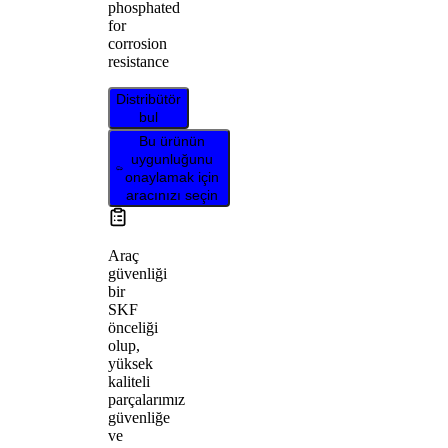
phosphated
for
corrosion
resistance
Distribütör
bul
Bu ürünün
uygunluğunu
onaylamak için
aracınızı seçin
Araç
güvenliği
bir
SKF
önceliği
olup,
yüksek
kaliteli
parçalarımız
güvenliğe
ve