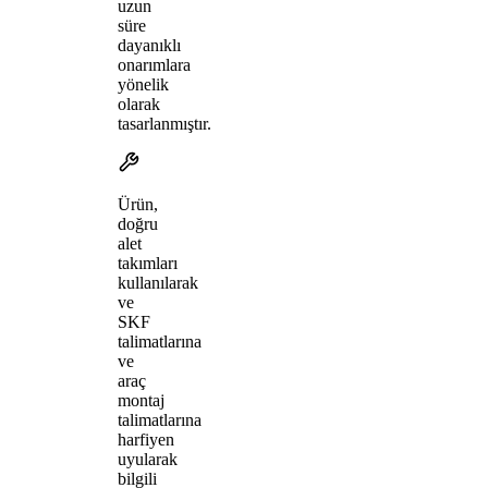
uzun
süre
dayanıklı
onarımlara
yönelik
olarak
tasarlanmıştır.
Ürün,
doğru
alet
takımları
kullanılarak
ve
SKF
talimatlarına
ve
araç
montaj
talimatlarına
harfiyen
uyularak
bilgili