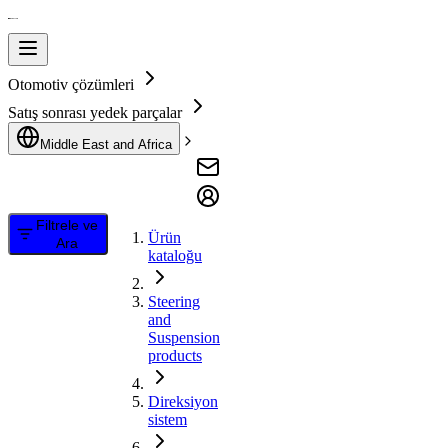
Otomotiv çözümleri
Satış sonrası yedek parçalar
Middle East and Africa
Filtrele ve
Ürün
Ara
kataloğu
Steering
and
Suspension
products
Direksiyon
sistem