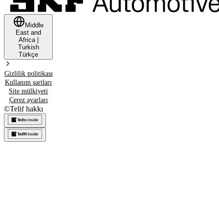
Middle
East and
Africa
|
Turkish
Türkçe
Gizlilik politikası
Kullanım şartları
Site mülkiyeti
Çerez ayarları
©
Telif hakkı