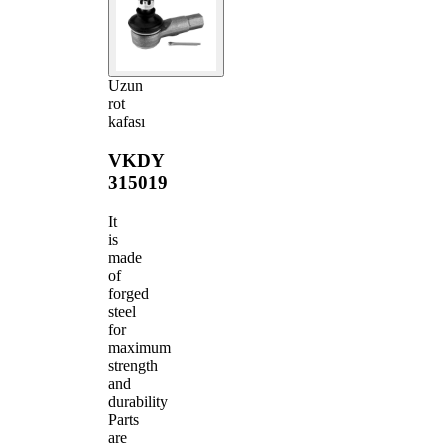
Uzun
rot
kafası
VKDY
315019
It
is
made
of
forged
steel
for
maximum
strength
and
durability
Parts
are