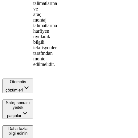
talimatlarına
ve
araç
montaj
talimatlarına
harfiyen
uyularak
bilgili
teknisyenler
tarafından
monte
edilmelidir.
Otomotiv
çözümleri
Satış sonrası
yedek
parçalar
Daha fazla
bilgi edinin