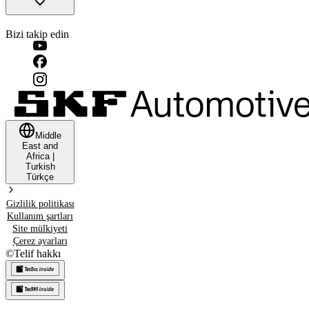
Bizi takip edin
Middle
East and
Africa
|
Turkish
Türkçe
Gizlilik politikası
Kullanım şartları
Site mülkiyeti
Çerez ayarları
©
Telif hakkı