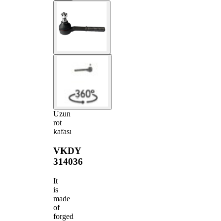
Uzun
rot
kafası
VKDY
314036
It
is
made
of
forged