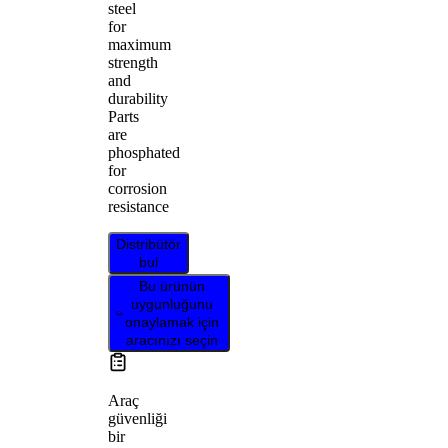
steel
for
maximum
strength
and
durability
Parts
are
phosphated
for
corrosion
resistance
Distribütör
bul
Bu ürünün
uygunluğunu
onaylamak için
aracınızı seçin
Araç
güvenliği
bir