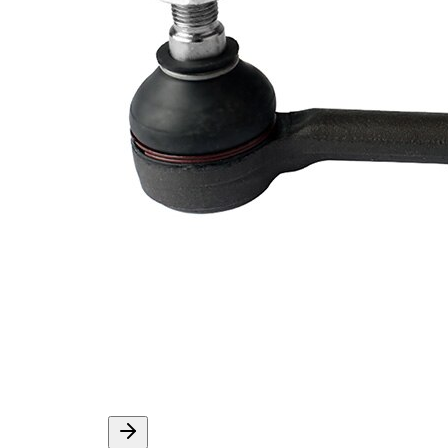
Dış dişli
1,25
mm
İlave
ürün/
sentetik
İlave
yağ ile
açıklama