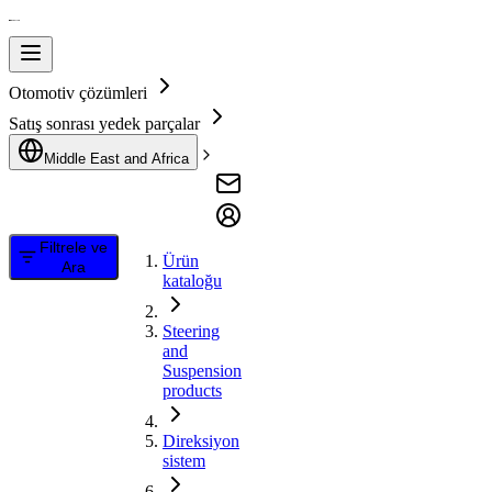
Otomotiv çözümleri
Satış sonrası yedek parçalar
Middle East and Africa
Filtrele ve
Ürün
Ara
kataloğu
Steering
and
Suspension
products
Direksiyon
sistem