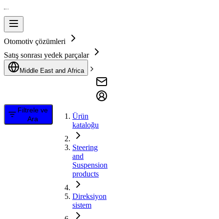
Otomotiv çözümleri
Satış sonrası yedek parçalar
Middle East and Africa
Filtrele ve
Ürün
Ara
kataloğu
Steering
and
Suspension
products
Direksiyon
sistem