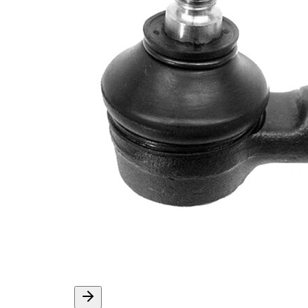
İlave
yağ ile
açıklama
Dişli
M10 x
ölçüsü 1
1,25