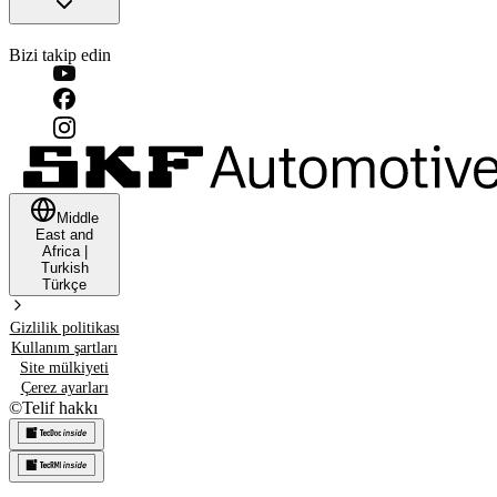
Bizi takip edin
Middle
East and
Africa
|
Turkish
Türkçe
Gizlilik politikası
Kullanım şartları
Site mülkiyeti
Çerez ayarları
©
Telif hakkı