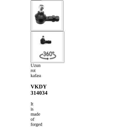
Uzun
rot
kafası
VKDY
314034
It
is
made
of
forged