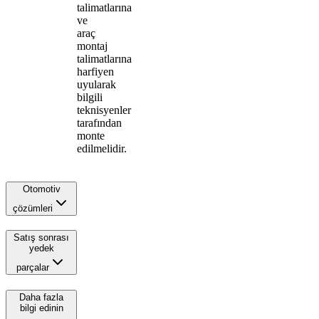
talimatlarına
ve
araç
montaj
talimatlarına
harfiyen
uyularak
bilgili
teknisyenler
tarafından
monte
edilmelidir.
Otomotiv
çözümleri
Satış sonrası
yedek
parçalar
Daha fazla
bilgi edinin