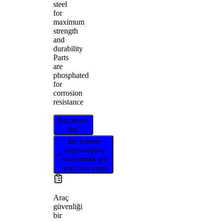
steel
for
maximum
strength
and
durability
Parts
are
phosphated
for
corrosion
resistance
Distribütör
bul
Bu ürünün
uygunluğunu
onaylamak için
aracınızı seçin
Araç
güvenliği
bir