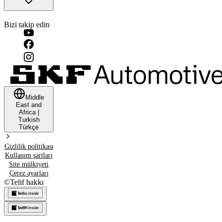
Bizi takip edin
Middle
East and
Africa
|
Turkish
Türkçe
Gizlilik politikası
Kullanım şartları
Site mülkiyeti
Çerez ayarları
©
Telif hakkı