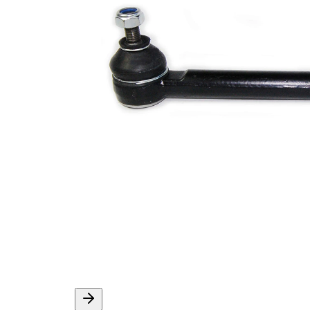
ürün/
sentetik
İlave
yağ ile
açıklama
Dişli
M10 x
ölçüsü 1
1,25