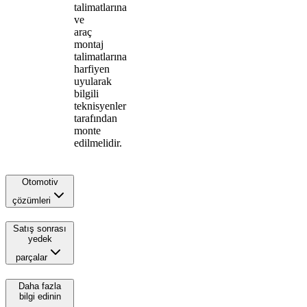
talimatlarına
ve
araç
montaj
talimatlarına
harfiyen
uyularak
bilgili
teknisyenler
tarafından
monte
edilmelidir.
Otomotiv
çözümleri
Satış sonrası
yedek
parçalar
Daha fazla
bilgi edinin