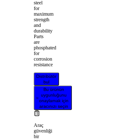
steel
for
maximum
strength
and
durability
Parts
are
phosphated
for
corrosion
resistance
Distribütör
bul
Bu ürünün
uygunluğunu
onaylamak için
aracınızı seçin
Araç
güvenliği
bir