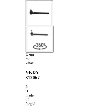
Uzun
rot
kafası
VKDY
312067
It
is
made
of
forged