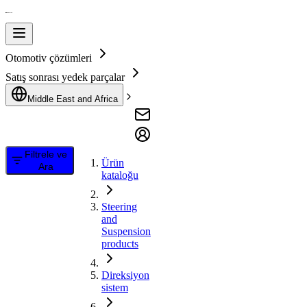
Otomotiv çözümleri
Satış sonrası yedek parçalar
Middle East and Africa
Filtrele ve
Ürün
Ara
kataloğu
Steering
and
Suspension
products
Direksiyon
sistem