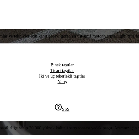
lar ve teknikler için kanıt görevi gören en üst sınıf motor yarışları gibi titiz bi
Binek taşıtlar
Ticari taşıtlar
İki ve üç tekerlekli taşıtlar
Yarış
SSS
nabilirliğe sahip 20.000 yüksek kaliteli satış sonrası yedek parça. Aracınız için