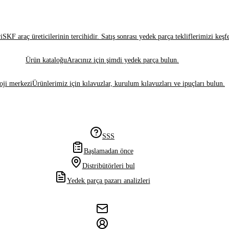
i
SKF araç üreticilerinin tercihidir. Satış sonrası yedek parça tekliflerimizi keşf
Ürün kataloğu
Aracınız için şimdi yedek parça bulun.
oji merkezi
Ürünlerimiz için kılavuzlar, kurulum kılavuzları ve ipuçları bulun.
SSS
Başlamadan önce
Distribütörleri bul
Yedek parça pazarı analizleri