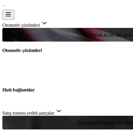
Otomotiv çözümleri
Yarış
Çok az yer yeni tasarım
Otomotiv çözümleri
Hızlı bağlantılar
Satış sonrası yedek parçalar
Ürün kataloğu
Küresel çapta bulu