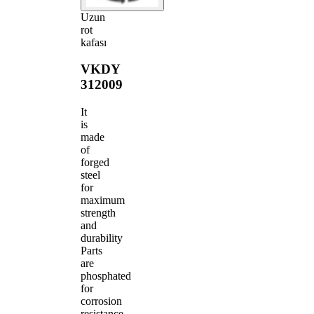
Uzun
rot
kafası
VKDY
312009
It
is
made
of
forged
steel
for
maximum
strength
and
durability
Parts
are
phosphated
for
corrosion
resistance