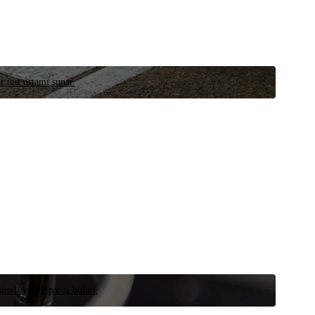
r test ortamı sunar.
 şimdi yedek parça bulun.