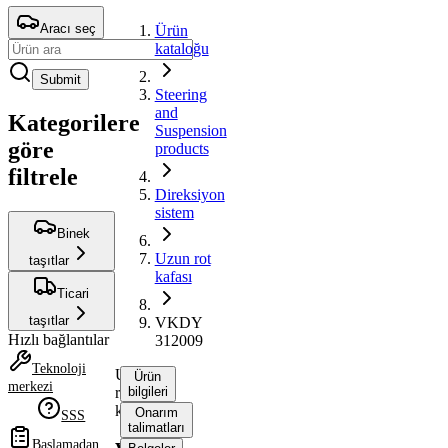
Aracı seç
Ürün
kataloğu
Submit
Steering
and
Kategorilere
Suspension
göre
products
filtrele
Direksiyon
sistem
Binek
Uzun rot
taşıtlar
kafası
Ticari
taşıtlar
VKDY
Hızlı bağlantılar
312009
Teknoloji
Uzun
Ürün
merkezi
rot
bilgileri
kafası
Onarım
SSS
talimatları
Başlamadan