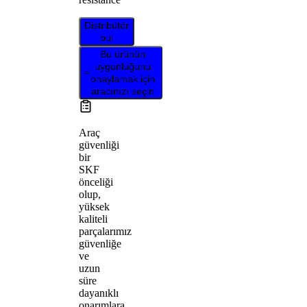
Distribütör
bul
Bu ürünün
uygunluğunu
onaylamak için
aracınızı seçin
Araç
güvenliği
bir
SKF
önceliği
olup,
yüksek
kaliteli
parçalarımız
güvenliğe
ve
uzun
süre
dayanıklı
onarımlara