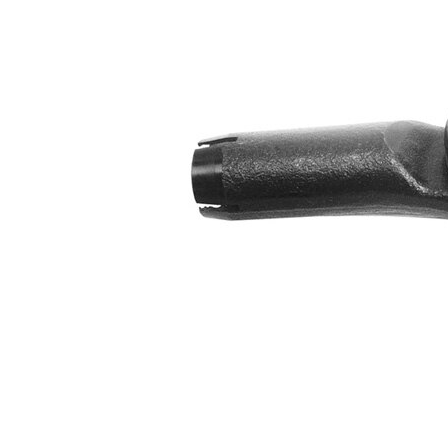
Dişli
M12 x
ölçüsü 1
1,5
Çift
halindeki
VKDY
ürün
311058
numarası