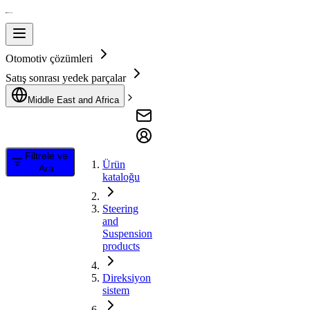
Otomotiv çözümleri
Satış sonrası yedek parçalar
Middle East and Africa
Filtrele ve
Ürün
Ara
kataloğu
Steering
and
Suspension
products
Direksiyon
sistem