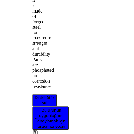
It
is
made
of
forged
steel
for
maximum
strength
and
durability
Parts
are
phosphated
for
corrosion
resistance
Distribütör
bul
Bu ürünün
uygunluğunu
onaylamak için
aracınızı seçin