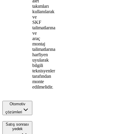
alet
takımları
kullanılarak
ve
SKF
talimatlarına
ve
araç
montaj
talimatlarına
harfiyen
uyularak
bilgili
teknisyenler
tarafından
monte
edilmelidir.
Otomotiv
çözümleri
Satış sonrası
yedek