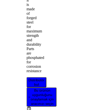
It
is
made
of
forged
steel
for
maximum
strength
and
durability
Parts
are
phosphated
for
corrosion
resistance
Distribütör
bul
Bu ürünün
uygunluğunu
onaylamak için
aracınızı seçin