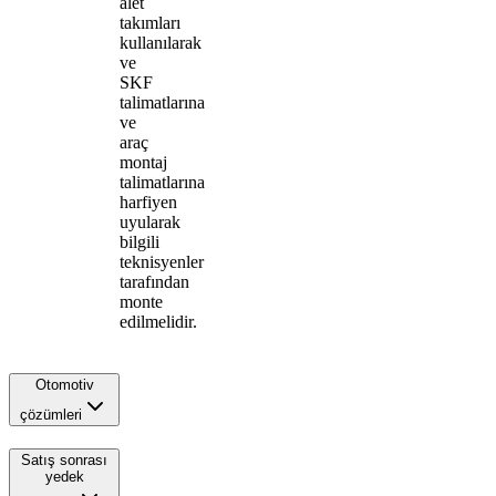
alet
takımları
kullanılarak
ve
SKF
talimatlarına
ve
araç
montaj
talimatlarına
harfiyen
uyularak
bilgili
teknisyenler
tarafından
monte
edilmelidir.
Otomotiv
çözümleri
Satış sonrası
yedek