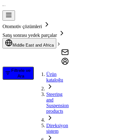
Otomotiv çözümleri
Satış sonrası yedek parçalar
Middle East and Africa
Filtrele ve
Ürün
Ara
kataloğu
Steering
and
Suspension
products
Direksiyon
sistem