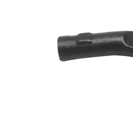
Dişli
M12 x
ölçüsü 1
1,5
Çift
halindeki
VKDY
ürün
311044
numarası