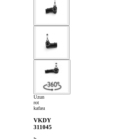
Uzun
rot
kafası
VKDY
311045