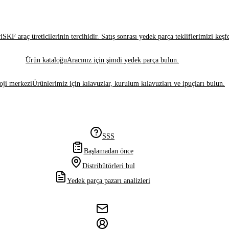
i
SKF araç üreticilerinin tercihidir. Satış sonrası yedek parça tekliflerimizi keşf
Ürün kataloğu
Aracınız için şimdi yedek parça bulun.
oji merkezi
Ürünlerimiz için kılavuzlar, kurulum kılavuzları ve ipuçları bulun.
SSS
Başlamadan önce
Distribütörleri bul
Yedek parça pazarı analizleri