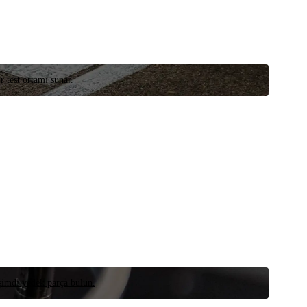
r test ortamı sunar.
 şimdi yedek parça bulun.