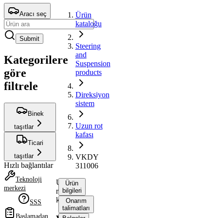
Aracı seç
Ürün
kataloğu
Submit
Steering
and
Kategorilere
Suspension
göre
products
filtrele
Direksiyon
sistem
Binek
Uzun rot
taşıtlar
kafası
Ticari
taşıtlar
VKDY
Hızlı bağlantılar
311006
Teknoloji
Uzun
Ürün
merkezi
rot
bilgileri
kafası
Onarım
SSS
talimatları
Başlamadan