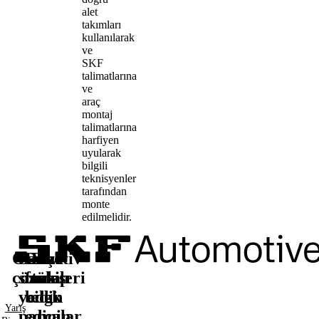
alet
takımları
kullanılarak
ve
SKF
talimatlarına
ve
araç
montaj
talimatlarına
harfiyen
uyularak
bilgili
teknisyenler
tarafından
monte
edilmelidir.
Otomotiv
Satış
Daha
Bizi
çözümleri
sonrası
fazla
takip
yedek
bilgi
edin
Yarış
parçalar
edinin