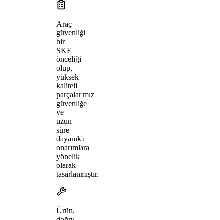
Araç
güvenliği
bir
SKF
önceliği
olup,
yüksek
kaliteli
parçalarımız
güvenliğe
ve
uzun
süre
dayanıklı
onarımlara
yönelik
olarak
tasarlanmıştır.
Ürün,
doğru