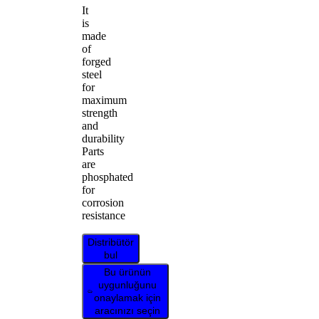
It
is
made
of
forged
steel
for
maximum
strength
and
durability
Parts
are
phosphated
for
corrosion
resistance
Distribütör
bul
Bu ürünün
uygunluğunu
onaylamak için
aracınızı seçin