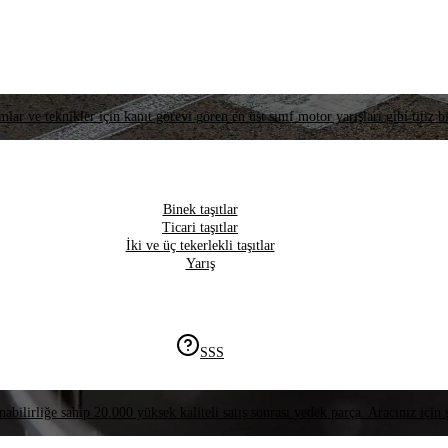
lar ve teknikler için kanıt görevi gören en üst sınıf motor yarışları gibi titiz bi
Binek taşıtlar
Ticari taşıtlar
İki ve üç tekerlekli taşıtlar
Yarış
SSS
nabilirliğe sahip 20.000 yüksek kaliteli satış sonrası yedek parça. Aracınız için