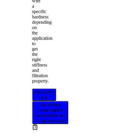
with
a
specific
hardness
depending
on
the
application
to
get
the
right
stiffness
and
filtration
property.
Distribütör
bul
Bu ürünün
uygunluğunu
onaylamak için
aracınızı seçin