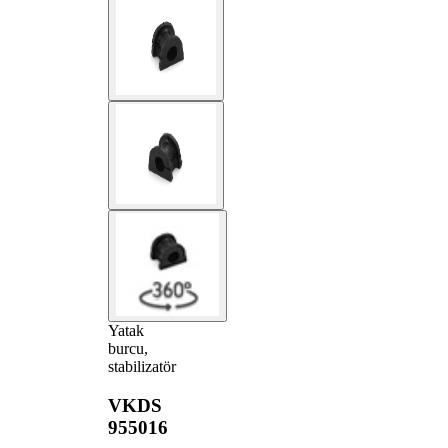
Yatak
burcu,
stabilizatör
VKDS
955016