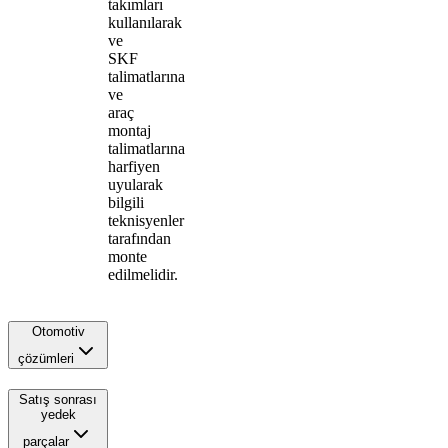
takımları
kullanılarak
ve
SKF
talimatlarına
ve
araç
montaj
talimatlarına
harfiyen
uyularak
bilgili
teknisyenler
tarafından
monte
edilmelidir.
Otomotiv
çözümleri
Satış sonrası
yedek
parçalar