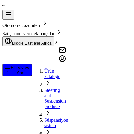
Otomotiv çözümleri
Satış sonrası yedek parçalar
Middle East and Africa
Filtrele ve
Ürün
Ara
kataloğu
Steering
and
Suspension
products
Süspansiyon
sistem