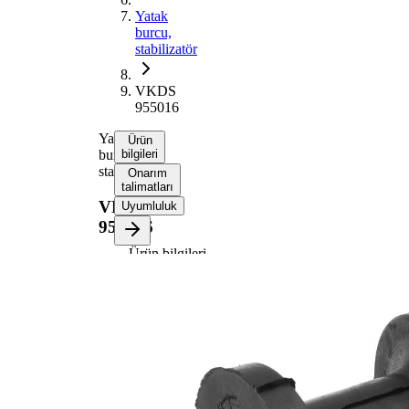
Yatak
burcu,
stabilizatör
VKDS
955016
Yatak
Ürün
burcu,
bilgileri
stabilizatör
Onarım
talimatları
VKDS
Uyumluluk
955016
Ürün bilgileri
Özellik
Değer
43,8
Yükseklik
mm
26
İç çap
mm