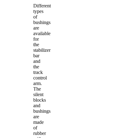
Different
types
of
bushings
are
available
for
the
stabilizer
bar
and
the
track
control
arm.
The
silent
blocks
and
bushings
are
made
of
rubber