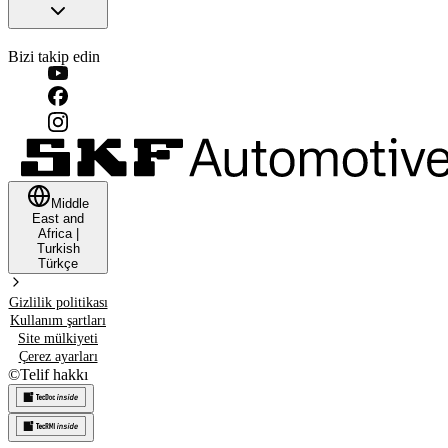
Bizi takip edin
Middle
East and
Africa
|
Turkish
Türkçe
Gizlilik politikası
Kullanım şartları
Site mülkiyeti
Çerez ayarları
©
Telif hakkı