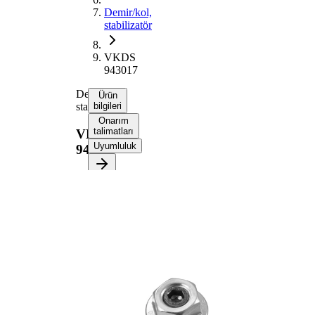
Demir/kol,
stabilizatör
VKDS
943017
Demir/kol,
Ürün
stabilizatör
bilgileri
Onarım
talimatları
VKDS
Uyumluluk
943017
Ürün bilgileri
Özellik
Değer
Uzunluk
75 mm
Çubuk /
Sarkaç
Destek
kolu
Çift
halindeki
VKDS
ürün
943016
numarası