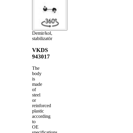
Demir/kol,
stabilizatör
VKDS
943017
The
body
is
made
of
steel
or
reinforced
plastic
according
to
OE
specifications.