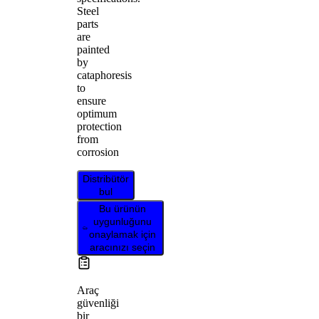
Steel
parts
are
painted
by
cataphoresis
to
ensure
optimum
protection
from
corrosion
Distribütör
bul
Bu ürünün
uygunluğunu
onaylamak için
aracınızı seçin
Araç
güvenliği
bir