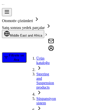
Otomotiv çözümleri
Satış sonrası yedek parçalar
Middle East and Africa
Filtrele ve
Ürün
Ara
kataloğu
Steering
and
Suspension
products
Süspansiyon
sistem