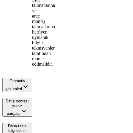
talimatlarına
ve
araç
montaj
talimatlarına
harfiyen
uyularak
bilgili
teknisyenler
tarafından
monte
edilmelidir.
Otomotiv
çözümleri
Satış sonrası
yedek
parçalar
Daha fazla
bilgi edinin