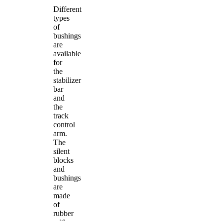
Different
types
of
bushings
are
available
for
the
stabilizer
bar
and
the
track
control
arm.
The
silent
blocks
and
bushings
are
made
of
rubber