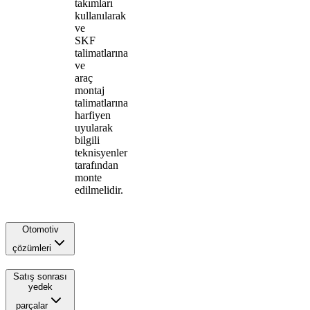
takımları
kullanılarak
ve
SKF
talimatlarına
ve
araç
montaj
talimatlarına
harfiyen
uyularak
bilgili
teknisyenler
tarafından
monte
edilmelidir.
Otomotiv
çözümleri
Satış sonrası
yedek
parçalar