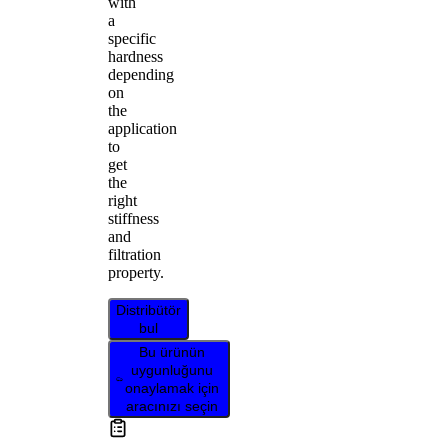
with
a
specific
hardness
depending
on
the
application
to
get
the
right
stiffness
and
filtration
property.
Distribütör
bul
Bu ürünün
uygunluğunu
onaylamak için
aracınızı seçin