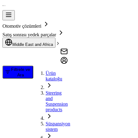
Otomotiv çözümleri
Satış sonrası yedek parçalar
Middle East and Africa
Filtrele ve
Ürün
Ara
kataloğu
Steering
and
Suspension
products
Süspansiyon
sistem