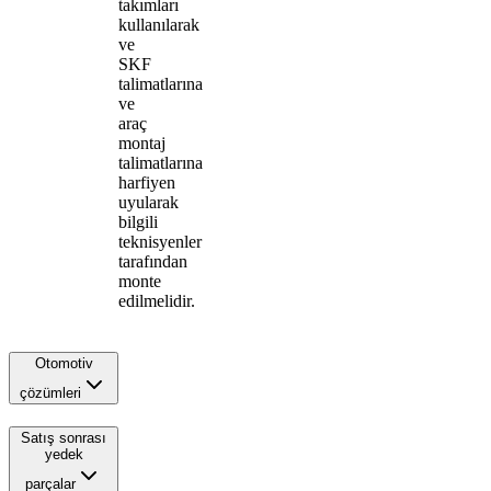
takımları
kullanılarak
ve
SKF
talimatlarına
ve
araç
montaj
talimatlarına
harfiyen
uyularak
bilgili
teknisyenler
tarafından
monte
edilmelidir.
Otomotiv
çözümleri
Satış sonrası
yedek
parçalar