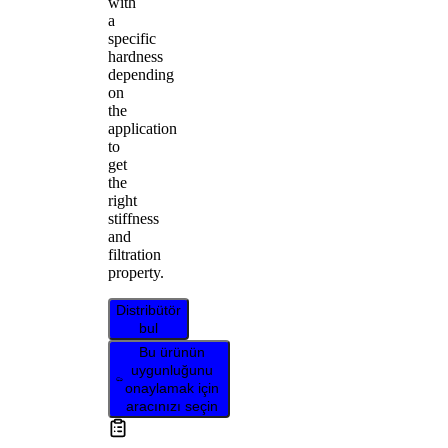
with
a
specific
hardness
depending
on
the
application
to
get
the
right
stiffness
and
filtration
property.
Distribütör
bul
Bu ürünün
uygunluğunu
onaylamak için
aracınızı seçin