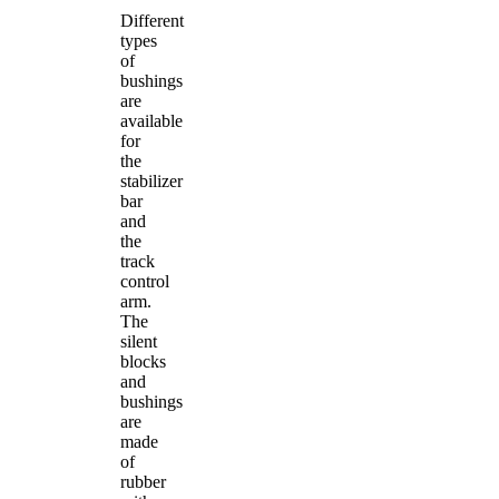
Different
types
of
bushings
are
available
for
the
stabilizer
bar
and
the
track
control
arm.
The
silent
blocks
and
bushings
are
made
of
rubber