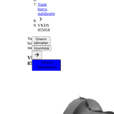
Yatak
burcu,
stabilizatör
VKDS
855018
Yatak
Onarım
burcu,
talimatları
stabilizatör
Uyumluluk
VKDS
Onarım
855018
talimatlarını
almak için
aracınızı
seçin