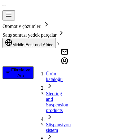
Otomotiv çözümleri
Satış sonrası yedek parçalar
Middle East and Africa
Filtrele ve
Ürün
Ara
kataloğu
Steering
and
Suspension
products
Süspansiyon
sistem