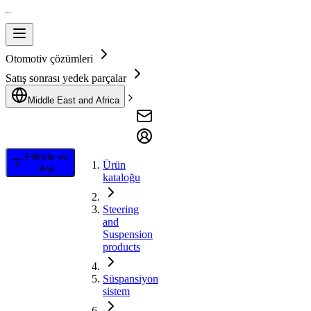
Otomotiv çözümleri
Satış sonrası yedek parçalar
Middle East and Africa
Filtrele ve
Ürün
Ara
kataloğu
Steering
and
Suspension
products
Süspansiyon
sistem