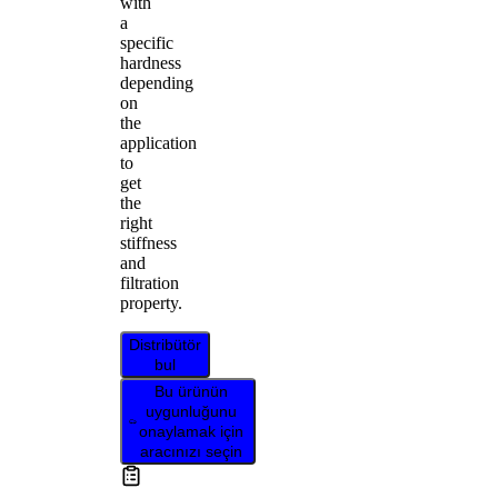
with
a
specific
hardness
depending
on
the
application
to
get
the
right
stiffness
and
filtration
property.
Distribütör
bul
Bu ürünün
uygunluğunu
onaylamak için
aracınızı seçin