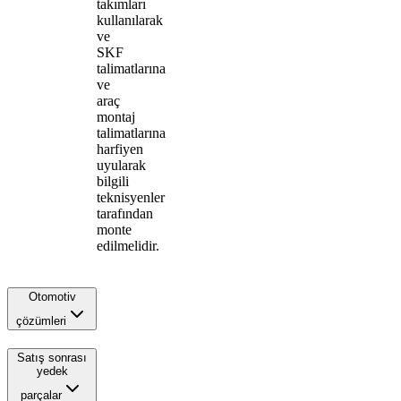
takımları
kullanılarak
ve
SKF
talimatlarına
ve
araç
montaj
talimatlarına
harfiyen
uyularak
bilgili
teknisyenler
tarafından
monte
edilmelidir.
Otomotiv
çözümleri
Satış sonrası
yedek
parçalar