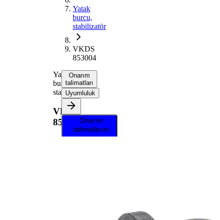
Yatak
burcu,
stabilizatör
VKDS
853004
Yatak
Onarım
burcu,
talimatları
stabilizatör
Uyumluluk
VKDS
Onarım
853004
talimatlarını
almak için
aracınızı
seçin