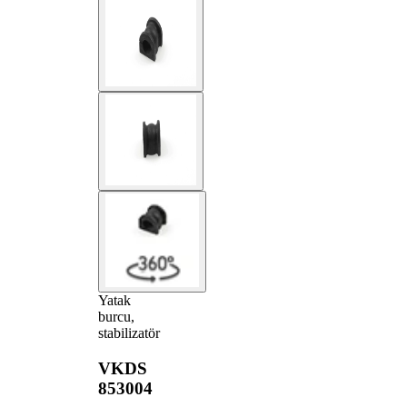
Yatak
burcu,
stabilizatör
VKDS
853004