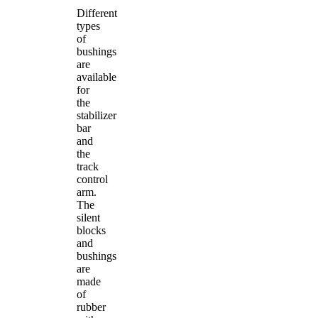
Different
types
of
bushings
are
available
for
the
stabilizer
bar
and
the
track
control
arm.
The
silent
blocks
and
bushings
are
made
of
rubber