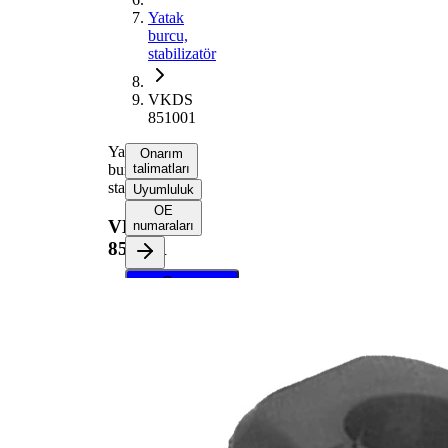
Yatak
burcu,
stabilizatör
VKDS
851001
Yatak
Onarım
burcu,
talimatları
stabilizatör
Uyumluluk
OE
VKDS
numaraları
851001
Onarım
talimatlarını
almak için
aracınızı
seçin