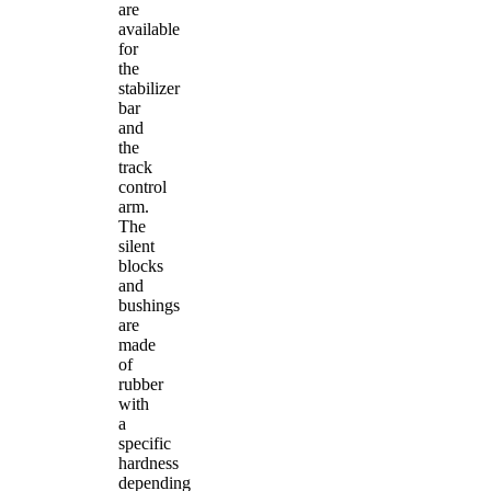
are
available
for
the
stabilizer
bar
and
the
track
control
arm.
The
silent
blocks
and
bushings
are
made
of
rubber
with
a
specific
hardness
depending