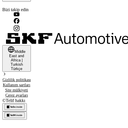
Bizi takip edin
Middle
East and
Africa
|
Turkish
Türkçe
Gizlilik politikası
Kullanım şartları
Site mülkiyeti
Çerez ayarları
©
Telif hakkı