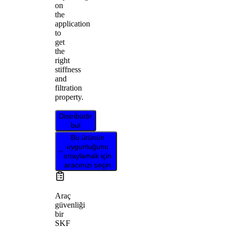
on
the
application
to
get
the
right
stiffness
and
filtration
property.
Distribütör
bul
Bu ürünün
uygunluğunu
onaylamak için
aracınızı seçin
Araç
güvenliği
bir
SKF