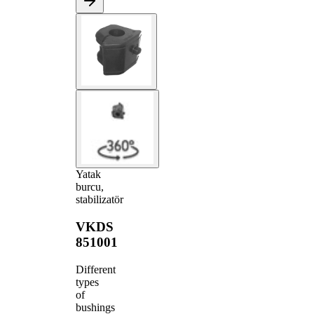
Yatak
burcu,
stabilizatör
VKDS
851001
Different
types
of
bushings