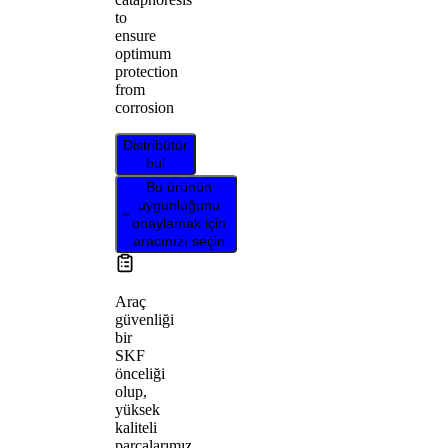
to
ensure
optimum
protection
from
corrosion
Distribütör
bul
Bu ürünün
uygunluğunu
onaylamak için
aracınızı seçin
Araç
güvenliği
bir
SKF
önceliği
olup,
yüksek
kaliteli
parçalarımız