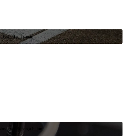
r test ortamı sunar.
 şimdi yedek parça bulun.