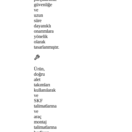
güvenliğe
ve
uzun
süre
dayanıklı
onarımlara
yönelik
olarak
tasarlanmıştır.
Ürün,
doğru
alet
takımları
kullanılarak
ve
SKF
talimatlarına
ve
araç
montaj
talimatlarına