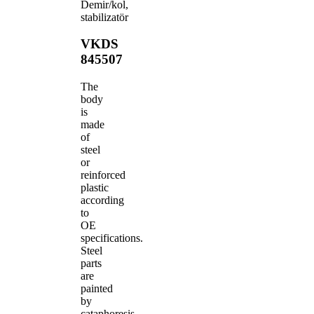
Demir/kol,
stabilizatör
VKDS
845507
The
body
is
made
of
steel
or
reinforced
plastic
according
to
OE
specifications.
Steel
parts
are
painted
by
cataphoresis