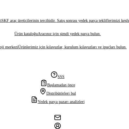
i
SKF araç üreticilerinin tercihidir. Satış sonrası yedek parça tekliflerimizi keşf
Ürün kataloğu
Aracınız için şimdi yedek parça bulun.
oji merkezi
Ürünlerimiz için kılavuzlar, kurulum kılavuzları ve ipuçları bulun.
SSS
Başlamadan önce
Distribütörleri bul
Yedek parça pazarı analizleri