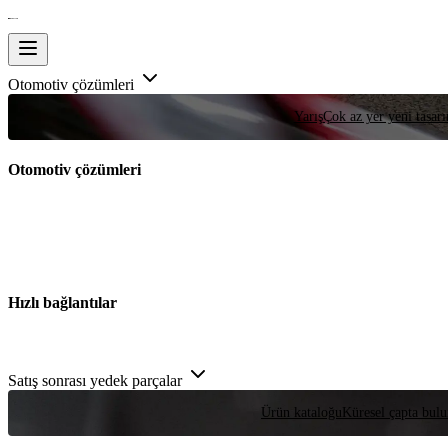
Otomotiv çözümleri
Yarış
Çok az yer yeni tasarım
Otomotiv çözümleri
Hızlı bağlantılar
Satış sonrası yedek parçalar
Ürün kataloğu
Küresel çapta bulu