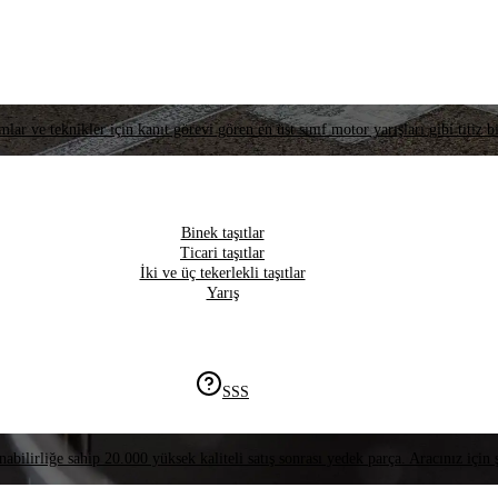
lar ve teknikler için kanıt görevi gören en üst sınıf motor yarışları gibi titiz bi
Binek taşıtlar
Ticari taşıtlar
İki ve üç tekerlekli taşıtlar
Yarış
SSS
nabilirliğe sahip 20.000 yüksek kaliteli satış sonrası yedek parça. Aracınız için