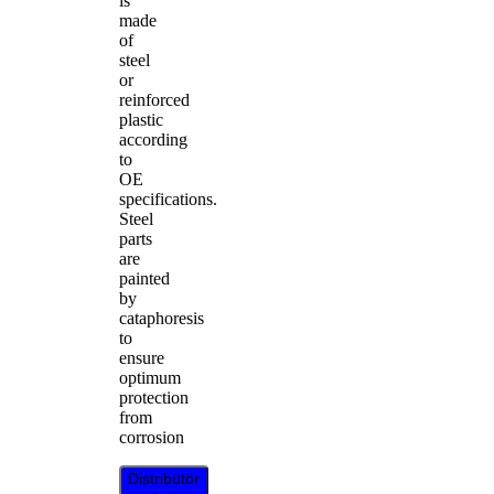
is
made
of
steel
or
reinforced
plastic
according
to
OE
specifications.
Steel
parts
are
painted
by
cataphoresis
to
ensure
optimum
protection
from
corrosion
Distribütör