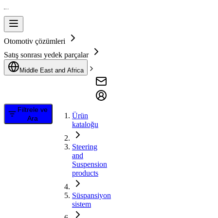
Otomotiv çözümleri
Satış sonrası yedek parçalar
Middle East and Africa
Filtrele ve
Ürün
Ara
kataloğu
Steering
and
Suspension
products
Süspansiyon
sistem