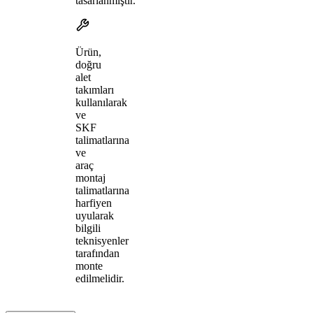
tasarlanmıştır.
Ürün,
doğru
alet
takımları
kullanılarak
ve
SKF
talimatlarına
ve
araç
montaj
talimatlarına
harfiyen
uyularak
bilgili
teknisyenler
tarafından
monte
edilmelidir.