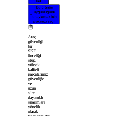
bul
Bu ürünün
uygunluğunu
onaylamak için
aracınızı seçin
Araç
güvenliği
bir
SKF
önceliği
olup,
yüksek
kaliteli
parçalarımız
güvenliğe
ve
uzun
süre
dayanıklı
onarımlara
yönelik
olarak