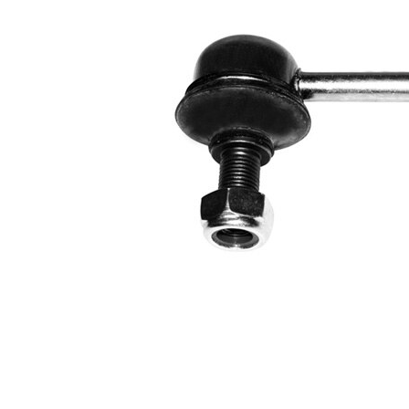
İlave
yağ ile
açıklama
Dişli
M12 x
ölçüsü 1
1,25
Çift
halindeki
VKDS
ürün
845500
numarası