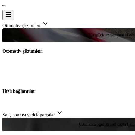
Otomotiv çözümleri
Yarış
Çok az yer yeni tasarım
Otomotiv çözümleri
Hızlı bağlantılar
Satış sonrası yedek parçalar
Ürün kataloğu
Küresel çapta bulu