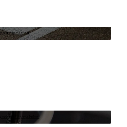
r test ortamı sunar.
 şimdi yedek parça bulun.