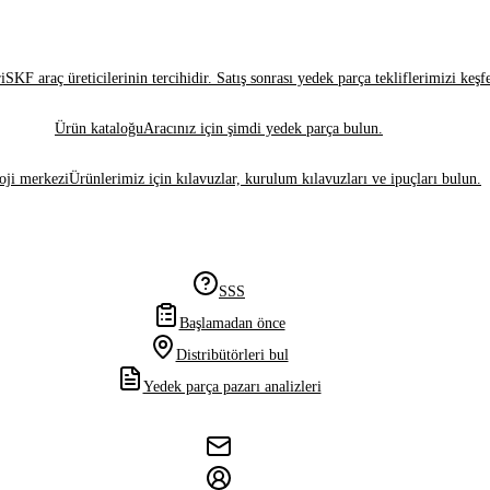
i
SKF araç üreticilerinin tercihidir. Satış sonrası yedek parça tekliflerimizi keşf
Ürün kataloğu
Aracınız için şimdi yedek parça bulun.
oji merkezi
Ürünlerimiz için kılavuzlar, kurulum kılavuzları ve ipuçları bulun.
SSS
Başlamadan önce
Distribütörleri bul
Yedek parça pazarı analizleri