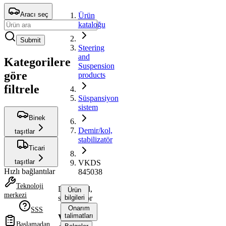
Aracı seç
Ürün
kataloğu
Submit
Steering
and
Kategorilere
Suspension
göre
products
filtrele
Süspansiyon
sistem
Binek
Demir/kol,
taşıtlar
stabilizatör
Ticari
taşıtlar
VKDS
Hızlı bağlantılar
845038
Teknoloji
Demir/kol,
Ürün
merkezi
stabilizatör
bilgileri
Onarım
SSS
talimatları
VKDS
Başlamadan