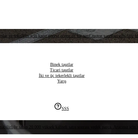
lar ve teknikler için kanıt görevi gören en üst sınıf motor yarışları gibi titiz bi
Binek taşıtlar
Ticari taşıtlar
İki ve üç tekerlekli taşıtlar
Yarış
SSS
nabilirliğe sahip 20.000 yüksek kaliteli satış sonrası yedek parça. Aracınız için