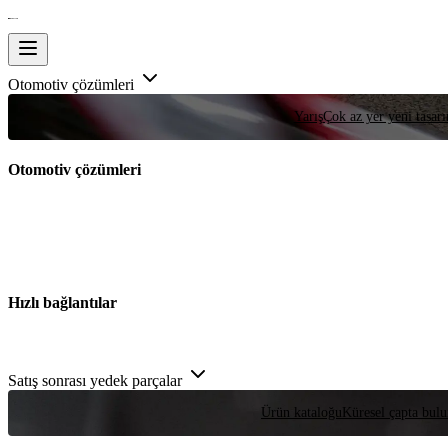
Otomotiv çözümleri
Yarış
Çok az yer yeni tasarım
Otomotiv çözümleri
Hızlı bağlantılar
Satış sonrası yedek parçalar
Ürün kataloğu
Küresel çapta bulu