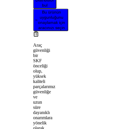
Distribütör
bul
Bu ürünün
uygunluğunu
onaylamak için
aracınızı seçin
Araç
güvenliği
bir
SKF
önceliği
olup,
yüksek
kaliteli
parçalarımız
güvenliğe
ve
uzun
süre
dayanıklı
onarımlara
yönelik
olarak