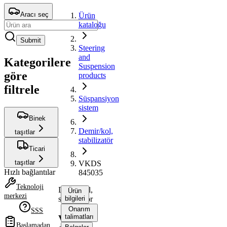
Aracı seç
Ürün
kataloğu
Submit
Steering
and
Kategorilere
Suspension
göre
products
filtrele
Süspansiyon
sistem
Binek
Demir/kol,
taşıtlar
stabilizatör
Ticari
taşıtlar
VKDS
Hızlı bağlantılar
845035
Teknoloji
Demir/kol,
Ürün
merkezi
stabilizatör
bilgileri
Onarım
SSS
talimatları
VKDS
Başlamadan