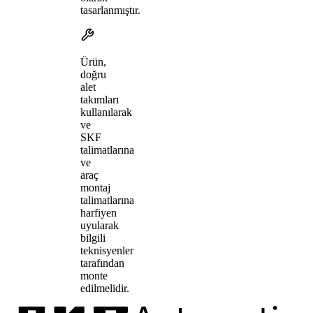
tasarlanmıştır.
Ürün,
doğru
alet
takımları
kullanılarak
ve
SKF
talimatlarına
ve
araç
montaj
talimatlarına
harfiyen
uyularak
bilgili
teknisyenler
tarafından
monte
edilmelidir.