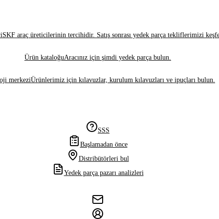
i
SKF araç üreticilerinin tercihidir. Satış sonrası yedek parça tekliflerimizi keşf
Ürün kataloğu
Aracınız için şimdi yedek parça bulun.
oji merkezi
Ürünlerimiz için kılavuzlar, kurulum kılavuzları ve ipuçları bulun.
SSS
Başlamadan önce
Distribütörleri bul
Yedek parça pazarı analizleri