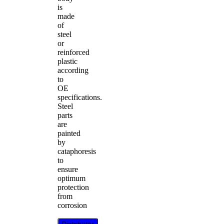
is
made
of
steel
or
reinforced
plastic
according
to
OE
specifications.
Steel
parts
are
painted
by
cataphoresis
to
ensure
optimum
protection
from
corrosion