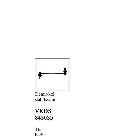
Demir/kol,
stabilizatör
VKDS
845035
The
body