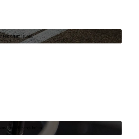
r test ortamı sunar.
 şimdi yedek parça bulun.