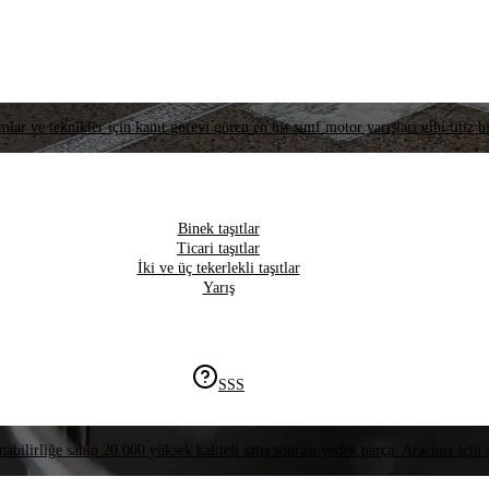
lar ve teknikler için kanıt görevi gören en üst sınıf motor yarışları gibi titiz bi
Binek taşıtlar
Ticari taşıtlar
İki ve üç tekerlekli taşıtlar
Yarış
SSS
nabilirliğe sahip 20.000 yüksek kaliteli satış sonrası yedek parça. Aracınız için