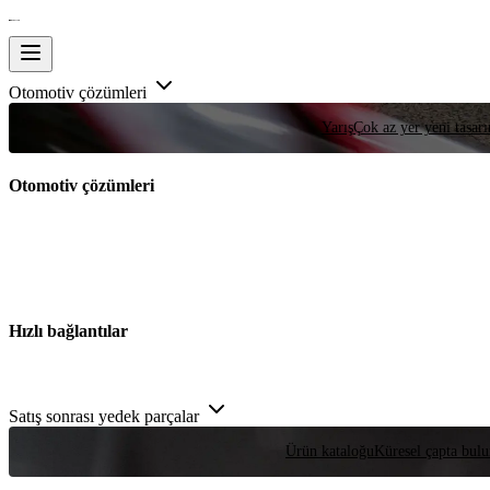
Otomotiv çözümleri
Yarış
Çok az yer yeni tasarım
Otomotiv çözümleri
Hızlı bağlantılar
Satış sonrası yedek parçalar
Ürün kataloğu
Küresel çapta bulu