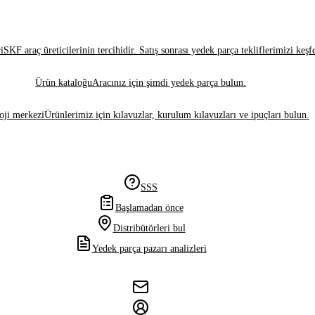
i
SKF araç üreticilerinin tercihidir. Satış sonrası yedek parça tekliflerimizi keşf
Ürün kataloğu
Aracınız için şimdi yedek parça bulun.
oji merkezi
Ürünlerimiz için kılavuzlar, kurulum kılavuzları ve ipuçları bulun.
SSS
Başlamadan önce
Distribütörleri bul
Yedek parça pazarı analizleri