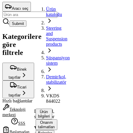
Aracı seç
Ürün
kataloğu
Submit
Steering
and
Kategorilere
Suspension
göre
products
filtrele
Süspansiyon
sistem
Binek
Demir/kol,
taşıtlar
stabilizatör
Ticari
taşıtlar
VKDS
Hızlı bağlantılar
844022
Teknoloji
Demir/kol,
Ürün
merkezi
stabilizatör
bilgileri
Onarım
SSS
talimatları
VKDS
Başlamadan