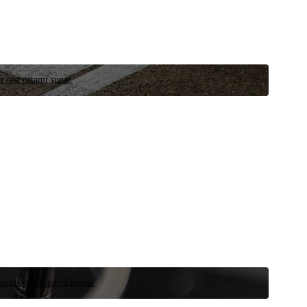
r test ortamı sunar.
 şimdi yedek parça bulun.