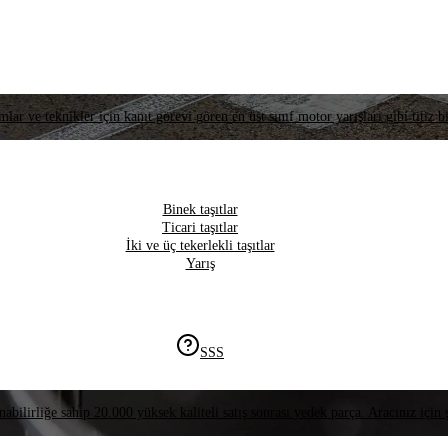
lar ve teknikler için kanıt görevi gören en üst sınıf motor yarışları gibi titiz bi
Binek taşıtlar
Ticari taşıtlar
İki ve üç tekerlekli taşıtlar
Yarış
SSS
nabilirliğe sahip 20.000 yüksek kaliteli satış sonrası yedek parça. Aracınız için