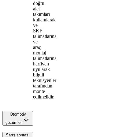
doğru
alet
takımları
kullanılarak
ve
SKF
talimatlarına
ve
araç
montaj
talimatlarına
harfiyen
uyularak
bilgili
teknisyenler
tarafından
monte
edilmelidir.
Otomotiv
çözümleri
Satış sonrası