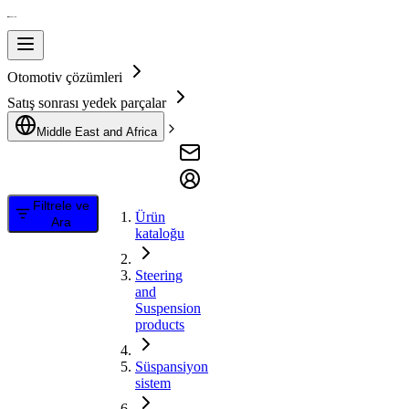
Otomotiv çözümleri
Satış sonrası yedek parçalar
Middle East and Africa
Filtrele ve
Ürün
Ara
kataloğu
Steering
and
Suspension
products
Süspansiyon
sistem