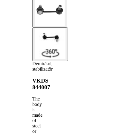
Demir/kol,
stabilizatör
VKDS
844007
The
body
is
made
of
steel
or