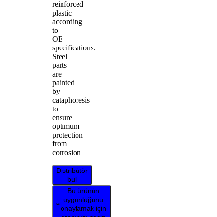
reinforced
plastic
according
to
OE
specifications.
Steel
parts
are
painted
by
cataphoresis
to
ensure
optimum
protection
from
corrosion
Distribütör
bul
Bu ürünün
uygunluğunu
onaylamak için
aracınızı seçin