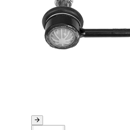
İlave
yağ ile
açıklama
Dişli
M10 x
ölçüsü 1
1,25
Çift
halindeki
VKDS
ürün
844006
numarası