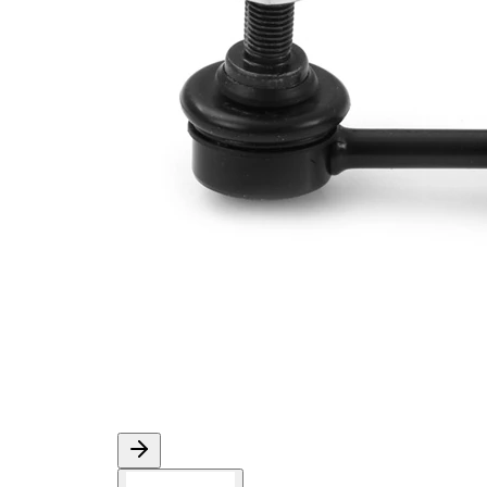
Dişli
M10 x
ölçüsü 1
1,25
Çift
halindeki
VKDS
ürün
843014
numarası