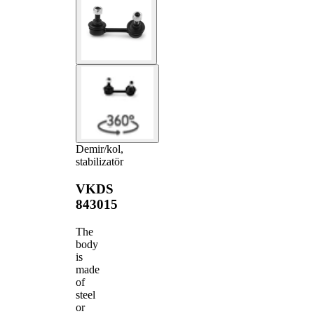
Demir/kol,
stabilizatör
VKDS
843015
The
body
is
made
of
steel
or