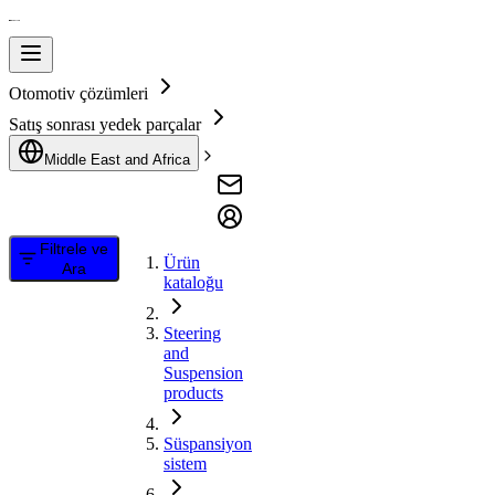
Otomotiv çözümleri
Satış sonrası yedek parçalar
Middle East and Africa
Filtrele ve
Ürün
Ara
kataloğu
Steering
and
Suspension
products
Süspansiyon
sistem