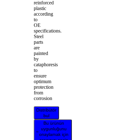
reinforced
plastic
according
to
OE
specifications.
Steel
parts
are
painted
by
cataphoresis
to
ensure
optimum
protection
from
corrosion
Distribütör
bul
Bu ürünün
uygunluğunu
onaylamak için
aracınızı seçin