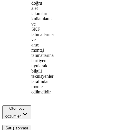
doğru
alet
takımları
kullanılarak
ve
SKF
talimatlarına
ve
araç
montaj
talimatlarına
harfiyen
uyularak
bilgili
teknisyenler
tarafından
monte
edilmelidir.
Otomotiv
çözümleri
Satış sonrası