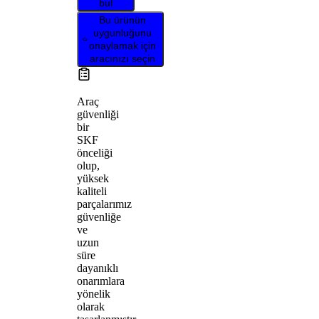
bul
Bu ürünün
uygunluğunu
onaylamak için
aracınızı seçin
Araç
güvenliği
bir
SKF
önceliği
olup,
yüksek
kaliteli
parçalarımız
güvenliğe
ve
uzun
süre
dayanıklı
onarımlara
yönelik
olarak