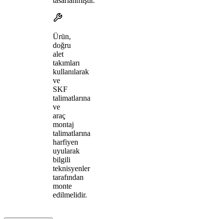
tasarlanmıştır.
Ürün,
doğru
alet
takımları
kullanılarak
ve
SKF
talimatlarına
ve
araç
montaj
talimatlarına
harfiyen
uyularak
bilgili
teknisyenler
tarafından
monte
edilmelidir.