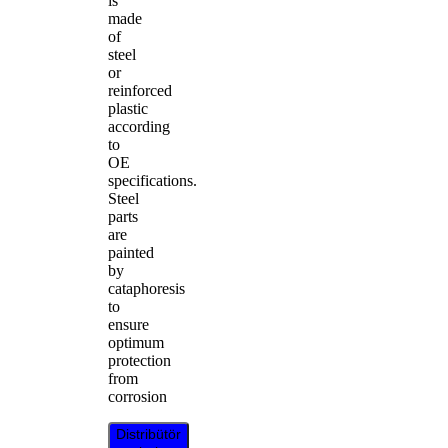
is
made
of
steel
or
reinforced
plastic
according
to
OE
specifications.
Steel
parts
are
painted
by
cataphoresis
to
ensure
optimum
protection
from
corrosion
Distribütör