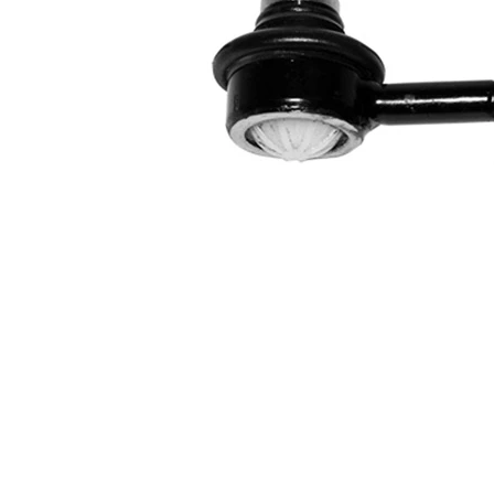
Dişli
M10 x
ölçüsü 1
1,25