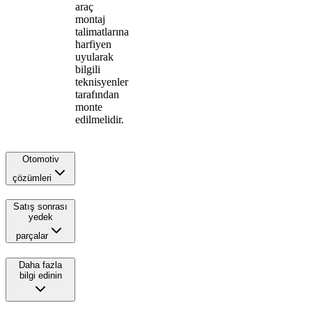
araç
montaj
talimatlarına
harfiyen
uyularak
bilgili
teknisyenler
tarafından
monte
edilmelidir.
Otomotiv
çözümleri
Satış sonrası
yedek
parçalar
Daha fazla
bilgi edinin