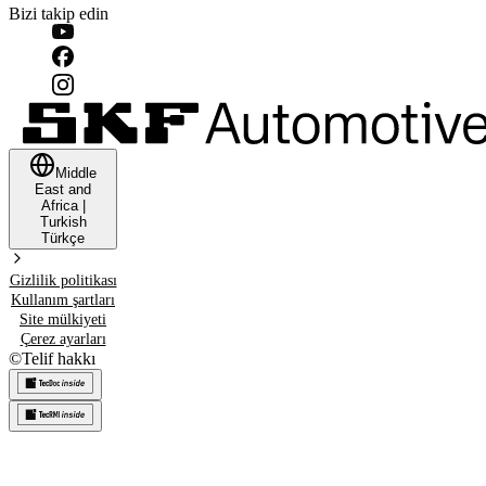
Bizi takip edin
Middle
East and
Africa
|
Turkish
Türkçe
Gizlilik politikası
Kullanım şartları
Site mülkiyeti
Çerez ayarları
©
Telif hakkı