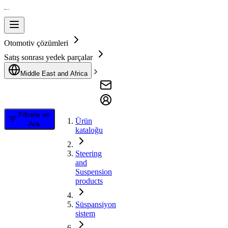
Otomotiv çözümleri
Satış sonrası yedek parçalar
Middle East and Africa
Filtrele ve
Ürün
Ara
kataloğu
Steering
and
Suspension
products
Süspansiyon
sistem