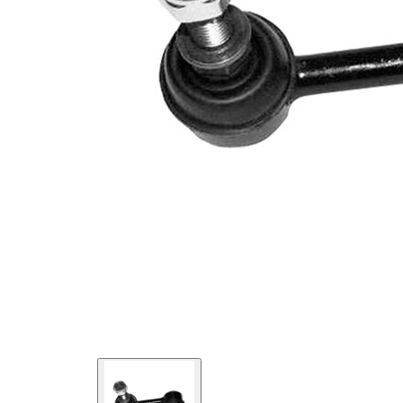
İlave
yağ ile
açıklama
Dişli
M10 x
ölçüsü 1
1,25
Çift
halindeki
VKDS
ürün
842010
numarası