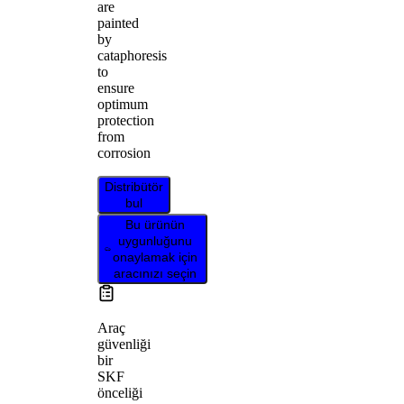
are
painted
by
cataphoresis
to
ensure
optimum
protection
from
corrosion
Distribütör
bul
Bu ürünün
uygunluğunu
onaylamak için
aracınızı seçin
Araç
güvenliği
bir
SKF
önceliği