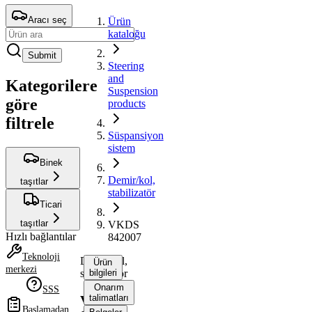
Aracı seç
Ürün
kataloğu
Submit
Steering
and
Kategorilere
Suspension
göre
products
filtrele
Süspansiyon
sistem
Binek
Demir/kol,
taşıtlar
stabilizatör
Ticari
taşıtlar
VKDS
Hızlı bağlantılar
842007
Teknoloji
Demir/kol,
Ürün
merkezi
stabilizatör
bilgileri
Onarım
SSS
talimatları
VKDS
Başlamadan