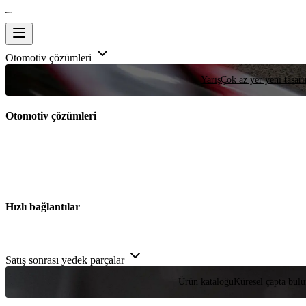
Otomotiv çözümleri
Yarış
Çok az yer yeni tasarım
Otomotiv çözümleri
Hızlı bağlantılar
Satış sonrası yedek parçalar
Ürün kataloğu
Küresel çapta bulu