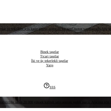
lar ve teknikler için kanıt görevi gören en üst sınıf motor yarışları gibi titiz bi
Binek taşıtlar
Ticari taşıtlar
İki ve üç tekerlekli taşıtlar
Yarış
SSS
nabilirliğe sahip 20.000 yüksek kaliteli satış sonrası yedek parça. Aracınız için