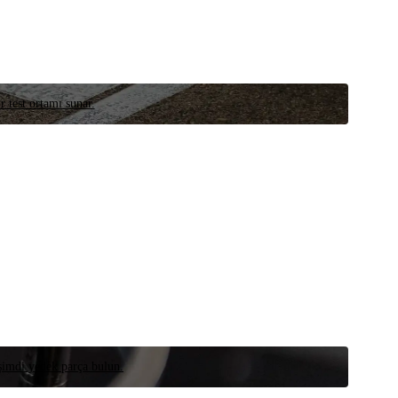
r test ortamı sunar.
 şimdi yedek parça bulun.