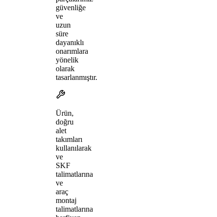
güvenliğe
ve
uzun
süre
dayanıklı
onarımlara
yönelik
olarak
tasarlanmıştır.
Ürün,
doğru
alet
takımları
kullanılarak
ve
SKF
talimatlarına
ve
araç
montaj
talimatlarına