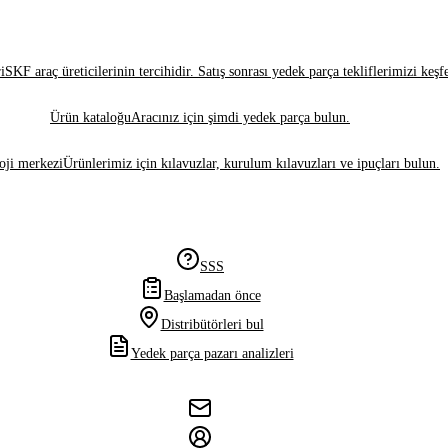
i
SKF araç üreticilerinin tercihidir. Satış sonrası yedek parça tekliflerimizi keşf
Ürün kataloğu
Aracınız için şimdi yedek parça bulun.
oji merkezi
Ürünlerimiz için kılavuzlar, kurulum kılavuzları ve ipuçları bulun.
SSS
Başlamadan önce
Distribütörleri bul
Yedek parça pazarı analizleri