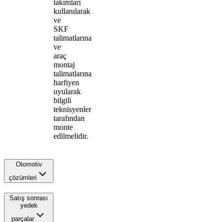
takımları
kullanılarak
ve
SKF
talimatlarına
ve
araç
montaj
talimatlarına
harfiyen
uyularak
bilgili
teknisyenler
tarafından
monte
edilmelidir.
Otomotiv
çözümleri
Satış sonrası
yedek
parçalar