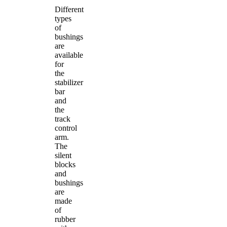
Different
types
of
bushings
are
available
for
the
stabilizer
bar
and
the
track
control
arm.
The
silent
blocks
and
bushings
are
made
of
rubber