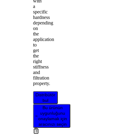
with
a
specific
hardness
depending
on
the
application
to
get
the
right
stiffness
and
filtration
property.
Distribütör
bul
Bu ürünün
uygunluğunu
onaylamak için
aracınızı seçin