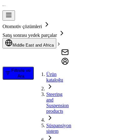
Otomotiv çözümleri
Satış sonrası yedek parçalar
Middle East and Africa
Filtrele ve
Ürün
Ara
kataloğu
Steering
and
Suspension
products
Süspansiyon
sistem