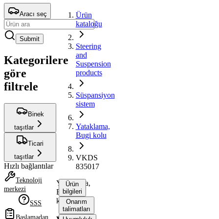
Aracı seç
Ürün
kataloğu
Submit
Steering
and
Kategorilere
Suspension
göre
products
filtrele
Süspansiyon
sistem
Binek
Yataklama,
taşıtlar
Bugi kolu
Ticari
taşıtlar
VKDS
Hızlı bağlantılar
835017
Teknoloji
Yataklama,
Ürün
merkezi
Bugi
bilgileri
kolu
Onarım
SSS
talimatları
Başlamadan