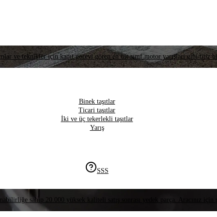
lar ve teknikler için kanıt görevi gören en üst sınıf motor yarışları gibi titiz bi
Binek taşıtlar
Ticari taşıtlar
İki ve üç tekerlekli taşıtlar
Yarış
SSS
nabilirliğe sahip 20.000 yüksek kaliteli satış sonrası yedek parça. Aracınız için