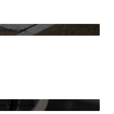
r test ortamı sunar.
 şimdi yedek parça bulun.