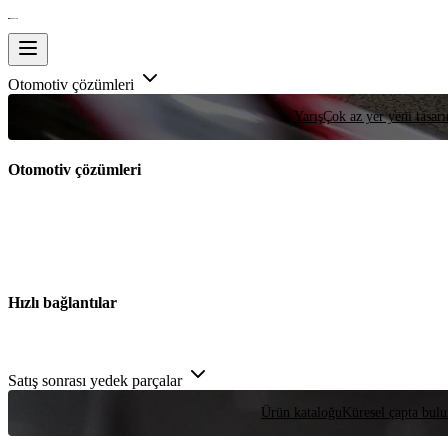
Otomotiv çözümleri
Yarış
Çok az yer yeni tasarım
Otomotiv çözümleri
Hızlı bağlantılar
Satış sonrası yedek parçalar
Ürün kataloğu
Küresel çapta bulu