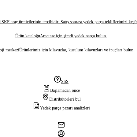
i
SKF araç üreticilerinin tercihidir. Satış sonrası yedek parça tekliflerimizi keşf
Ürün kataloğu
Aracınız için şimdi yedek parça bulun.
oji merkezi
Ürünlerimiz için kılavuzlar, kurulum kılavuzları ve ipuçları bulun.
SSS
Başlamadan önce
Distribütörleri bul
Yedek parça pazarı analizleri