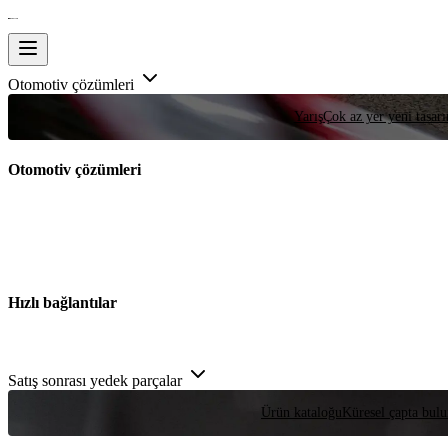
Otomotiv çözümleri
Yarış
Çok az yer yeni tasarım
Otomotiv çözümleri
Hızlı bağlantılar
Satış sonrası yedek parçalar
Ürün kataloğu
Küresel çapta bulu