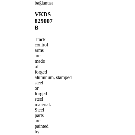
bağlantısı
VKDS
829007
B
Track
control
arms
are
made
of
forged
aluminum, stamped
steel
or
forged
steel
material.
Steel
parts
are
painted
by