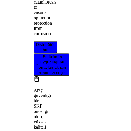
cataphoresis
to
ensure
optimum
protection
from
corrosion
Distribütör
bul
Bu ürünün
uygunluğunu
onaylamak için
aracınızı seçin
Araç
güvenliği
bir
SKF
önceliği
olup,
yüksek
kaliteli