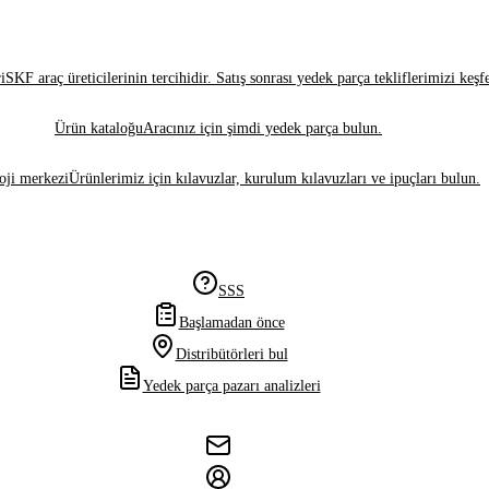
i
SKF araç üreticilerinin tercihidir. Satış sonrası yedek parça tekliflerimizi keşf
Ürün kataloğu
Aracınız için şimdi yedek parça bulun.
oji merkezi
Ürünlerimiz için kılavuzlar, kurulum kılavuzları ve ipuçları bulun.
SSS
Başlamadan önce
Distribütörleri bul
Yedek parça pazarı analizleri