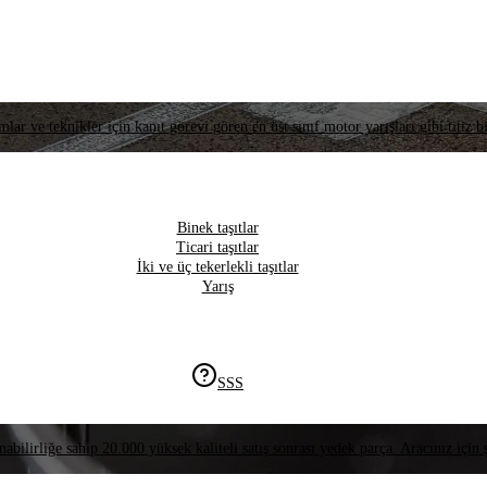
lar ve teknikler için kanıt görevi gören en üst sınıf motor yarışları gibi titiz bi
Binek taşıtlar
Ticari taşıtlar
İki ve üç tekerlekli taşıtlar
Yarış
SSS
nabilirliğe sahip 20.000 yüksek kaliteli satış sonrası yedek parça. Aracınız için