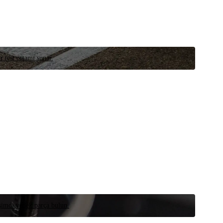
r test ortamı sunar.
 şimdi yedek parça bulun.