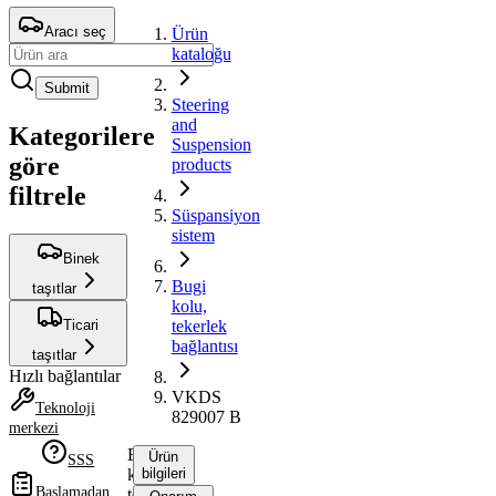
Aracı seç
Ürün
kataloğu
Submit
Steering
and
Kategorilere
Suspension
göre
products
filtrele
Süspansiyon
sistem
Binek
Bugi
taşıtlar
kolu,
Ticari
tekerlek
bağlantısı
taşıtlar
Hızlı bağlantılar
VKDS
Teknoloji
829007 B
merkezi
Bugi
Ürün
SSS
kolu,
bilgileri
Başlamadan
tekerlek