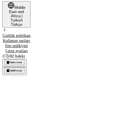
Middle
East and
Africa
|
Turkish
Türkçe
Gizlilik politikası
Kullanım şartları
Site mülkiyeti
Çerez ayarları
©
Telif hakkı