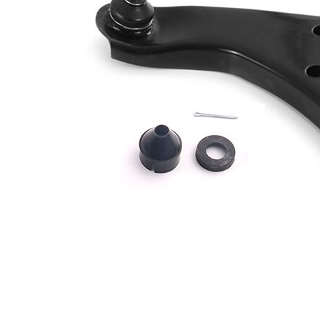
Enine
Bugi
bugi
kolu tipi
kolu
İlave
ürün/
sentetik
İlave
yağ ile
açıklama
Dişli
M14 x
ölçüsü 1
1,5
Çift
VKDS
halindeki
826010
ürün
B
numarası