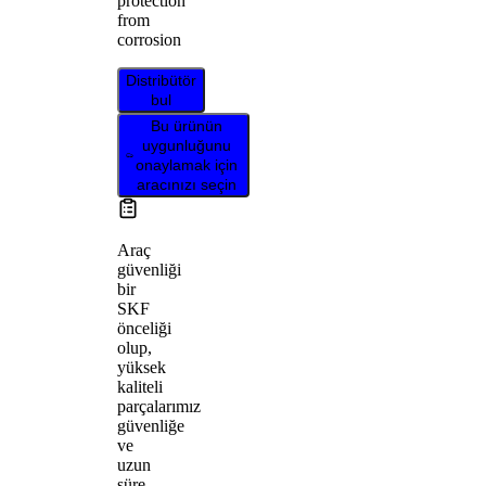
protection
from
corrosion
Distribütör
bul
Bu ürünün
uygunluğunu
onaylamak için
aracınızı seçin
Araç
güvenliği
bir
SKF
önceliği
olup,
yüksek
kaliteli
parçalarımız
güvenliğe
ve
uzun
süre