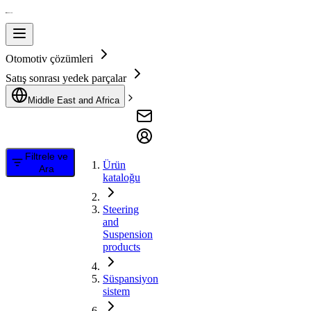
Otomotiv çözümleri
Satış sonrası yedek parçalar
Middle East and Africa
Filtrele ve
Ürün
Ara
kataloğu
Steering
and
Suspension
products
Süspansiyon
sistem