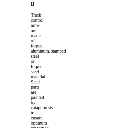
B
Track
control
arms
are
made
of
forged
aluminum, stamped
steel
or
forged
steel
material.
Steel
parts
are
painted
by
cataphoresis
to
ensure
optimum