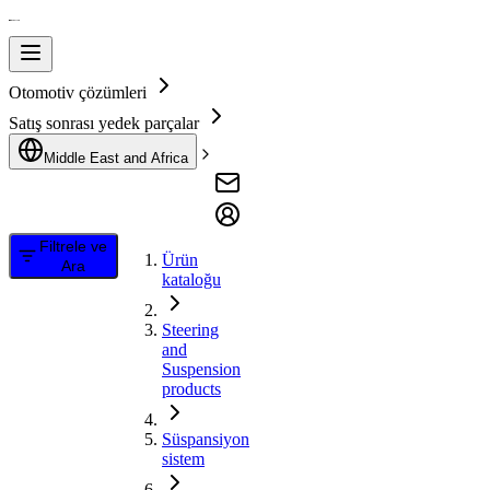
Otomotiv çözümleri
Satış sonrası yedek parçalar
Middle East and Africa
Filtrele ve
Ürün
Ara
kataloğu
Steering
and
Suspension
products
Süspansiyon
sistem