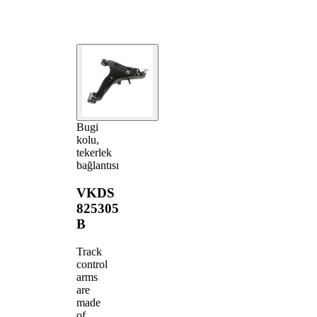
Bugi
kolu,
tekerlek
bağlantısı
VKDS
825305
B
Track
control
arms
are
made
of