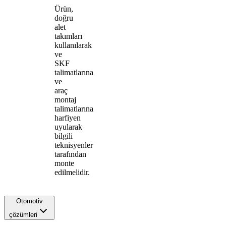
Ürün,
doğru
alet
takımları
kullanılarak
ve
SKF
talimatlarına
ve
araç
montaj
talimatlarına
harfiyen
uyularak
bilgili
teknisyenler
tarafından
monte
edilmelidir.
Otomotiv
çözümleri