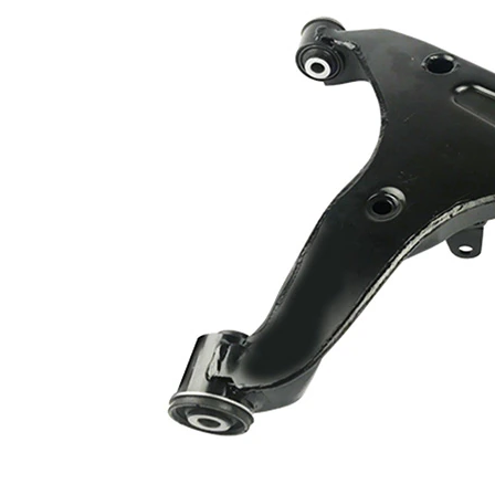
İlave ürün/
İlave
sentetik yağ ile
açıklama
İlave
Taşıyıcı/kılavuz
Ürün/Bilgi
mafsal ile
2
Çift
halindeki
VKDS 825306
ürün
B
numarası