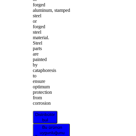
forged
aluminum, stamped
steel
or
forged
steel
material.
Steel
parts
are
painted
by
cataphoresis
to
ensure
optimum
protection
from
corrosion
Distribütör
bul
Bu ürünün
uygunluğunu