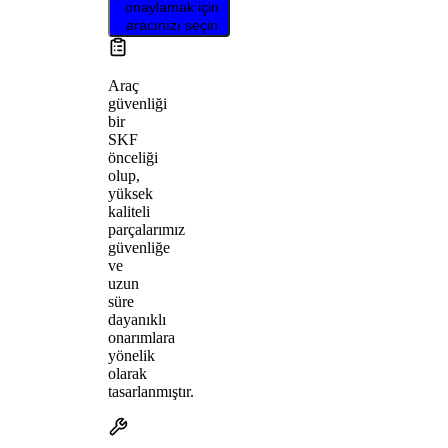
onaylamak için
aracınızı seçin
Araç
güvenliği
bir
SKF
önceliği
olup,
yüksek
kaliteli
parçalarımız
güvenliğe
ve
uzun
süre
dayanıklı
onarımlara
yönelik
olarak
tasarlanmıştır.