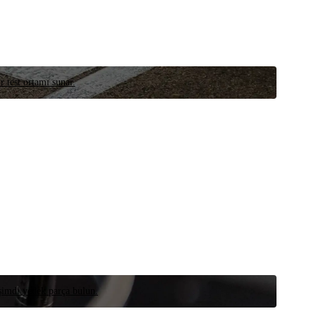
r test ortamı sunar.
 şimdi yedek parça bulun.