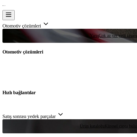
Otomotiv çözümleri
Yarış
Çok az yer yeni tasarım
Otomotiv çözümleri
Hızlı bağlantılar
Satış sonrası yedek parçalar
Ürün kataloğu
Küresel çapta bulu