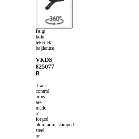
Bugi
kolu,
tekerlek
bağlantısı
VKDS
825077
B
Track
control
arms
are
made
of
forged
aluminum, stamped
steel
or