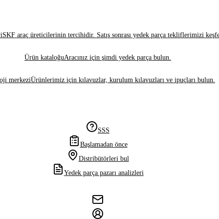
i
SKF araç üreticilerinin tercihidir. Satış sonrası yedek parça tekliflerimizi keşf
Ürün kataloğu
Aracınız için şimdi yedek parça bulun.
oji merkezi
Ürünlerimiz için kılavuzlar, kurulum kılavuzları ve ipuçları bulun.
SSS
Başlamadan önce
Distribütörleri bul
Yedek parça pazarı analizleri