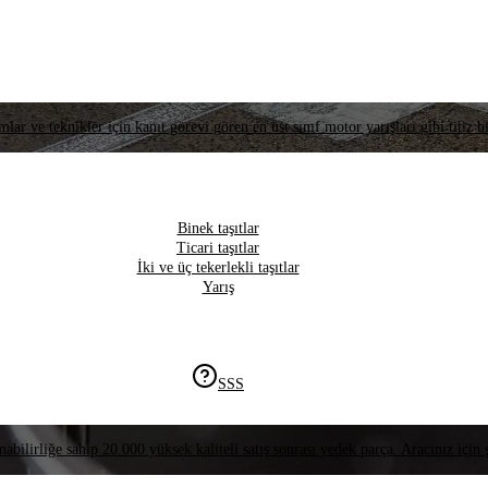
lar ve teknikler için kanıt görevi gören en üst sınıf motor yarışları gibi titiz bi
Binek taşıtlar
Ticari taşıtlar
İki ve üç tekerlekli taşıtlar
Yarış
SSS
nabilirliğe sahip 20.000 yüksek kaliteli satış sonrası yedek parça. Aracınız için