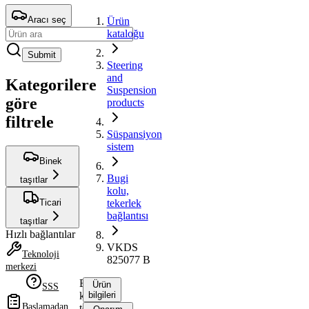
Aracı seç
Ürün
kataloğu
Submit
Steering
and
Kategorilere
Suspension
göre
products
filtrele
Süspansiyon
sistem
Binek
Bugi
taşıtlar
kolu,
Ticari
tekerlek
bağlantısı
taşıtlar
Hızlı bağlantılar
VKDS
Teknoloji
825077 B
merkezi
Bugi
Ürün
SSS
kolu,
bilgileri
Başlamadan
tekerlek