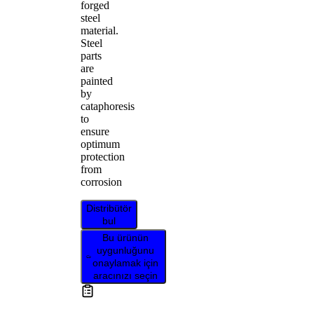
forged
steel
material.
Steel
parts
are
painted
by
cataphoresis
to
ensure
optimum
protection
from
corrosion
Distribütör
bul
Bu ürünün
uygunluğunu
onaylamak için
aracınızı seçin