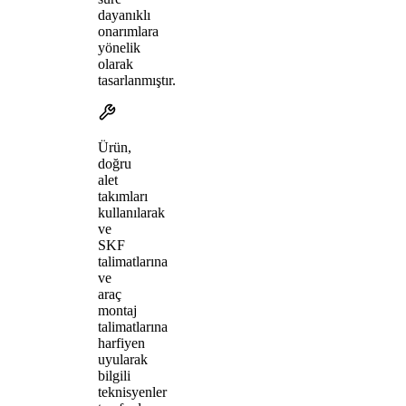
dayanıklı
onarımlara
yönelik
olarak
tasarlanmıştır.
Ürün,
doğru
alet
takımları
kullanılarak
ve
SKF
talimatlarına
ve
araç
montaj
talimatlarına
harfiyen
uyularak
bilgili
teknisyenler