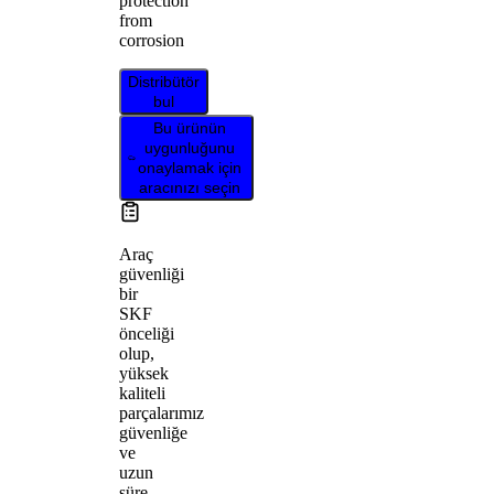
protection
from
corrosion
Distribütör
bul
Bu ürünün
uygunluğunu
onaylamak için
aracınızı seçin
Araç
güvenliği
bir
SKF
önceliği
olup,
yüksek
kaliteli
parçalarımız
güvenliğe
ve
uzun
süre