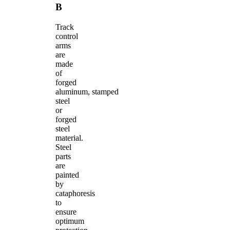
B
Track
control
arms
are
made
of
forged
aluminum, stamped
steel
or
forged
steel
material.
Steel
parts
are
painted
by
cataphoresis
to
ensure
optimum