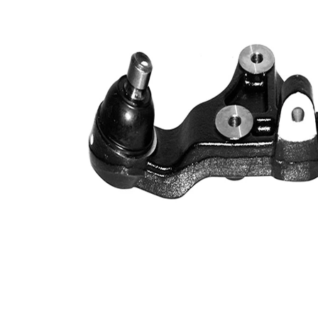
Enine
Bugi
bugi
kolu tipi
kolu
İlave
ürün/
sentetik
İlave
yağ ile
açıklama
Çift
VKDS
halindeki
825069
ürün
B
numarası