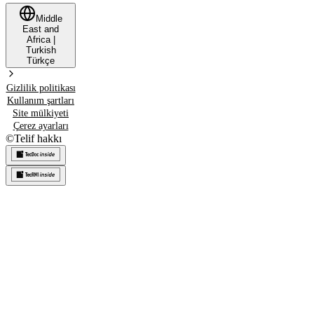
Middle
East and
Africa
|
Turkish
Türkçe
Gizlilik politikası
Kullanım şartları
Site mülkiyeti
Çerez ayarları
©
Telif hakkı