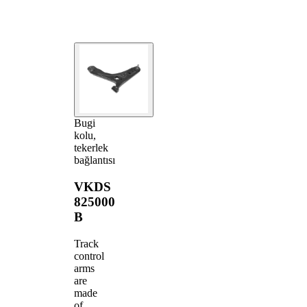
Bugi
kolu,
tekerlek
bağlantısı
VKDS
825000
B
Track
control
arms
are
made
of