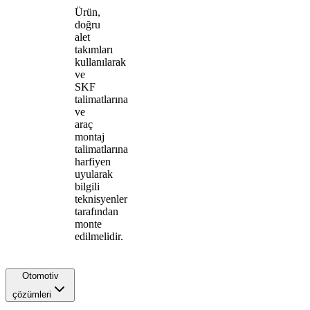
Ürün,
doğru
alet
takımları
kullanılarak
ve
SKF
talimatlarına
ve
araç
montaj
talimatlarına
harfiyen
uyularak
bilgili
teknisyenler
tarafından
monte
edilmelidir.
Otomotiv
çözümleri