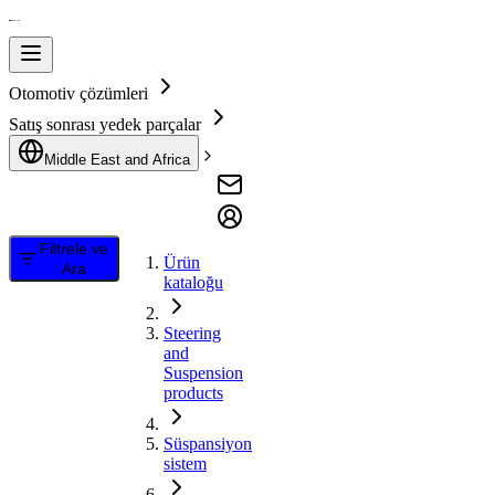
Otomotiv çözümleri
Satış sonrası yedek parçalar
Middle East and Africa
Filtrele ve
Ürün
Ara
kataloğu
Steering
and
Suspension
products
Süspansiyon
sistem