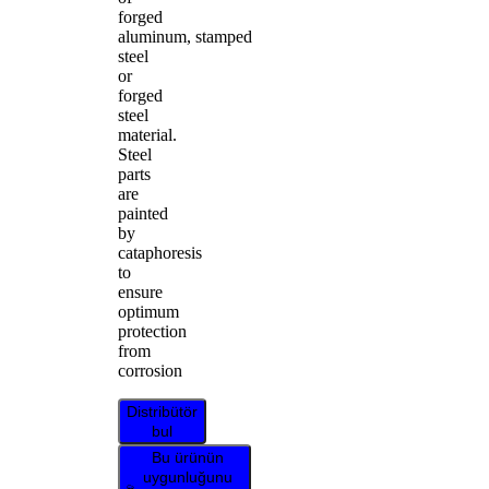
forged
aluminum, stamped
steel
or
forged
steel
material.
Steel
parts
are
painted
by
cataphoresis
to
ensure
optimum
protection
from
corrosion
Distribütör
bul
Bu ürünün
uygunluğunu