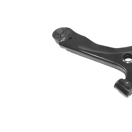
Ürün/Bilgi
mafsal ile
2
Çift
halindeki
VKDS 825001
ürün
B
numarası