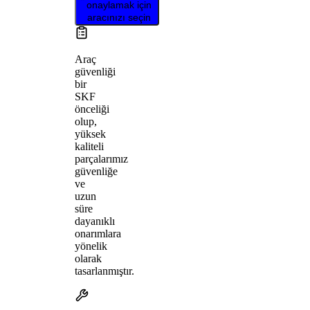
onaylamak için
aracınızı seçin
Araç
güvenliği
bir
SKF
önceliği
olup,
yüksek
kaliteli
parçalarımız
güvenliğe
ve
uzun
süre
dayanıklı
onarımlara
yönelik
olarak
tasarlanmıştır.