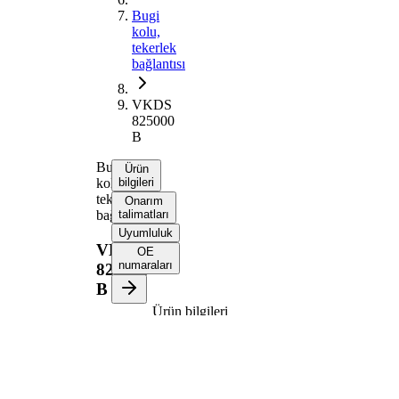
Bugi
kolu,
tekerlek
bağlantısı
VKDS
825000
B
Bugi
Ürün
kolu,
bilgileri
tekerlek
Onarım
bağlantısı
talimatları
Uyumluluk
VKDS
OE
numaraları
825000
B
Ürün bilgileri
Özellik
Değer
Bugi kolu
Enine bugi
tipi
kolu
İlave
Taşıyıcı/kılavuz