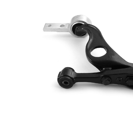
Ürün/Bilgi
mafsal ile
2
Çift
halindeki
VKDS 824069
ürün
B
numarası