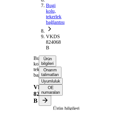
Bugi
kolu,
tekerlek
bağlantısı
VKDS
824068
B
Bugi
Ürün
kolu,
bilgileri
tekerlek
Onarım
bağlantısı
talimatları
Uyumluluk
VKDS
OE
numaraları
824068
B
Ürün bilgileri
Özellik
Değer
Bugi kolu
Enine bugi
tipi
kolu
İlave
Taşıyıcı/kılavuz