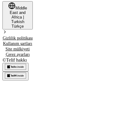
Middle
East and
Africa
|
Turkish
Türkçe
Gizlilik politikası
Kullanım şartları
Site mülkiyeti
Çerez ayarları
©
Telif hakkı