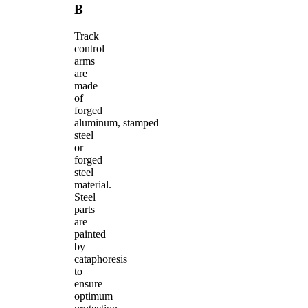
B
Track
control
arms
are
made
of
forged
aluminum, stamped
steel
or
forged
steel
material.
Steel
parts
are
painted
by
cataphoresis
to
ensure
optimum