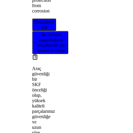
protection
from
corrosion
Distribütör
bul
Bu ürünün
uygunluğunu
onaylamak için
aracınızı seçin
Araç
güvenliği
bir
SKF
önceliği
olup,
yüksek
kaliteli
parçalarımız
güvenliğe
ve
uzun
süre