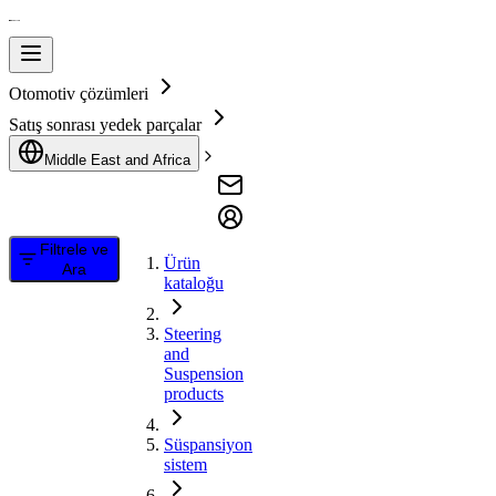
Otomotiv çözümleri
Satış sonrası yedek parçalar
Middle East and Africa
Filtrele ve
Ürün
Ara
kataloğu
Steering
and
Suspension
products
Süspansiyon
sistem