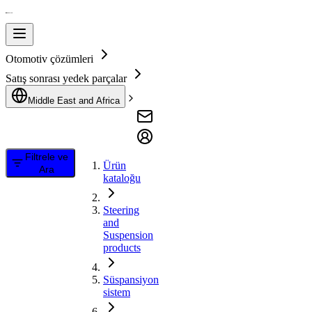
Otomotiv çözümleri
Satış sonrası yedek parçalar
Middle East and Africa
Filtrele ve
Ürün
Ara
kataloğu
Steering
and
Suspension
products
Süspansiyon
sistem