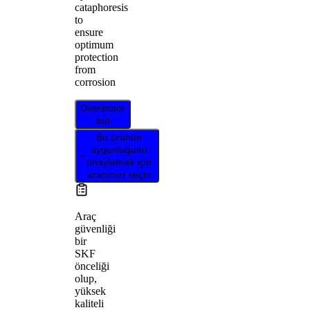
cataphoresis
to
ensure
optimum
protection
from
corrosion
Distribütör
bul
Bu ürünün
uygunluğunu
onaylamak için
aracınızı seçin
Araç
güvenliği
bir
SKF
önceliği
olup,
yüksek
kaliteli