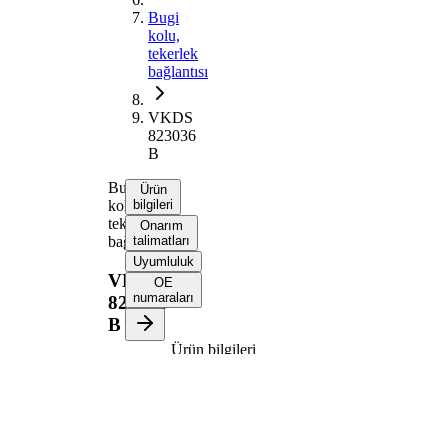
Bugi
kolu,
tekerlek
bağlantısı
VKDS
823036
B
Bugi
Ürün
kolu,
bilgileri
tekerlek
Onarım
bağlantısı
talimatları
Uyumluluk
VKDS
OE
numaraları
823036
B
Ürün bilgileri
Özellik
Değer
Uzunluk
315 mm
Bugi kolu
Enine bugi
tipi
kolu