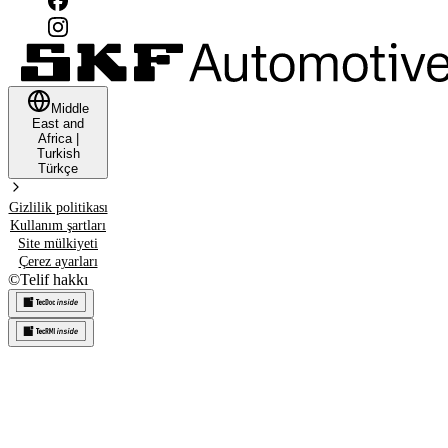
Middle
East and
Africa
|
Turkish
Türkçe
Gizlilik politikası
Kullanım şartları
Site mülkiyeti
Çerez ayarları
©
Telif hakkı