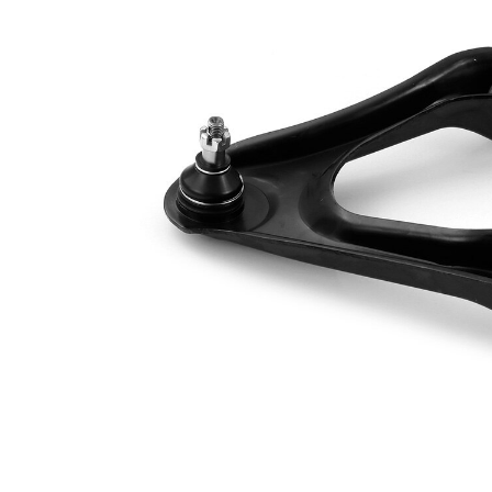
İlave
Taşıyıcı/kılavuz
Ürün/Bilgi
mafsal ile
2
Çift
halindeki
VKDS 823033
ürün
B
numarası