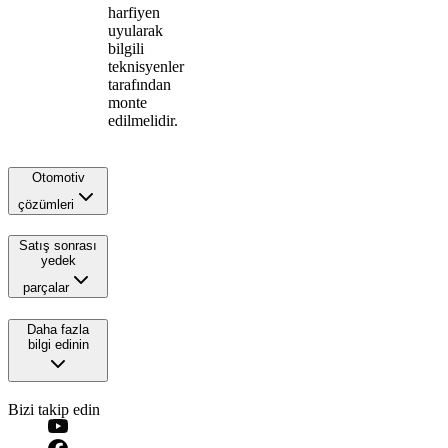
harfiyen
uyularak
bilgili
teknisyenler
tarafından
monte
edilmelidir.
Otomotiv
çözümleri
Satış sonrası
yedek
parçalar
Daha fazla
bilgi edinin
Bizi takip edin