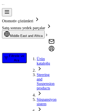
Otomotiv çözümleri
Satış sonrası yedek parçalar
Middle East and Africa
Filtrele ve
Ürün
Ara
kataloğu
Steering
and
Suspension
products
Süspansiyon
sistem