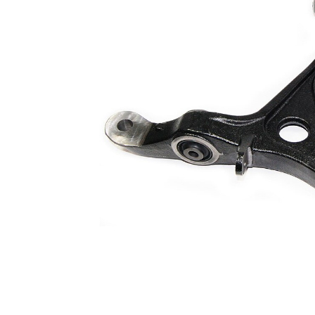
İlave
Taşıyıcı/Kılavuz
Ürün/Bilgi
mafsalı yok
2
Bugi kolu
Üçgen bugi
yapı tarzı
kolu
Çift
halindeki
VKDS 823005
ürün
numarası