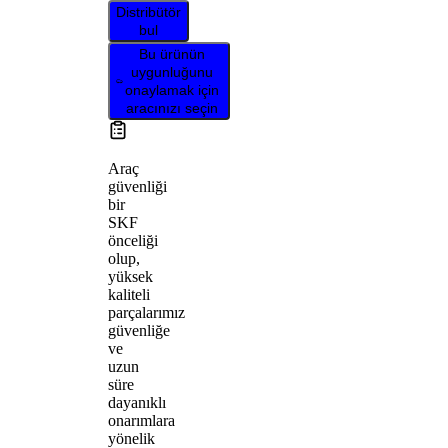
Distribütör
bul
Bu ürünün
uygunluğunu
onaylamak için
aracınızı seçin
Araç
güvenliği
bir
SKF
önceliği
olup,
yüksek
kaliteli
parçalarımız
güvenliğe
ve
uzun
süre
dayanıklı
onarımlara
yönelik