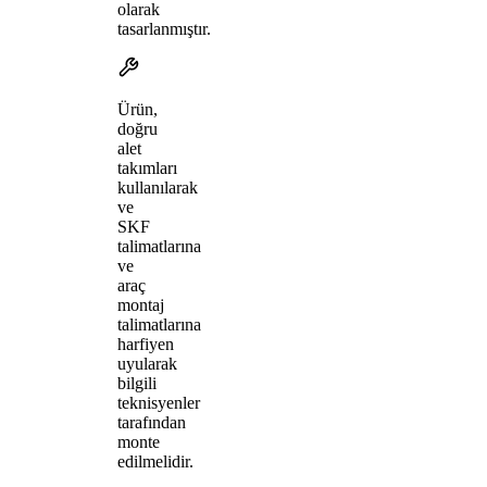
olarak
tasarlanmıştır.
Ürün,
doğru
alet
takımları
kullanılarak
ve
SKF
talimatlarına
ve
araç
montaj
talimatlarına
harfiyen
uyularak
bilgili
teknisyenler
tarafından
monte
edilmelidir.