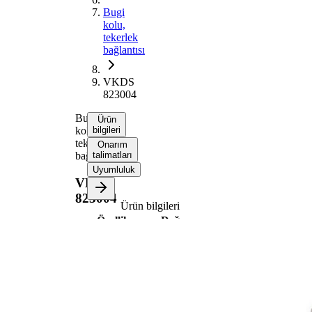
Bugi
kolu,
tekerlek
bağlantısı
VKDS
823004
Bugi
Ürün
kolu,
bilgileri
tekerlek
Onarım
bağlantısı
talimatları
Uyumluluk
VKDS
823004
Ürün bilgileri
Özellik
Değer
Delik
aralığı
412
1/Delik
aralığı 2
Bugi kolu
Enine bugi kolu
tipi