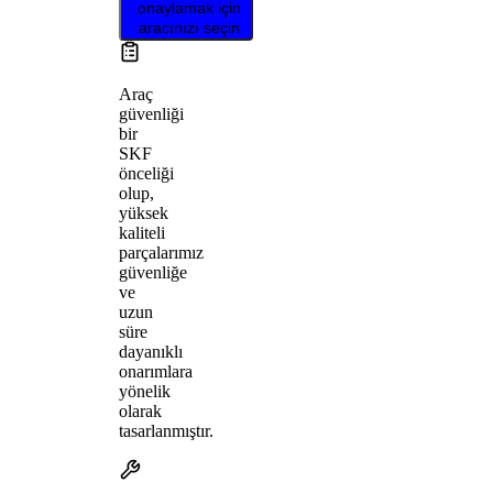
onaylamak için
aracınızı seçin
Araç
güvenliği
bir
SKF
önceliği
olup,
yüksek
kaliteli
parçalarımız
güvenliğe
ve
uzun
süre
dayanıklı
onarımlara
yönelik
olarak
tasarlanmıştır.