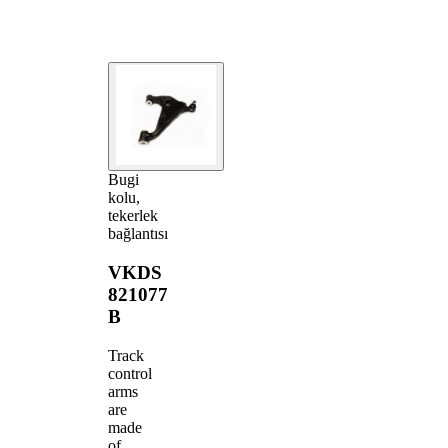
Bugi
kolu,
tekerlek
bağlantısı
VKDS
821077
B
Track
control
arms
are
made
of