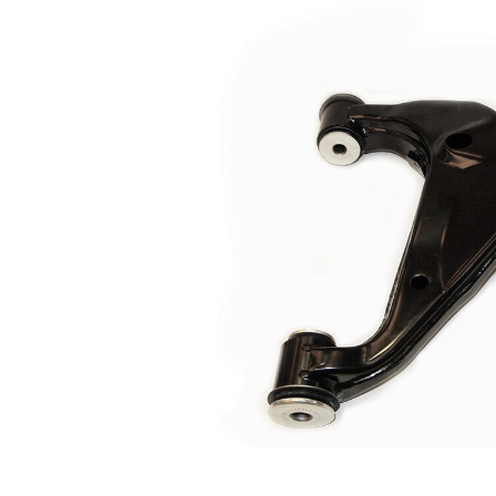
Ürün/Bilgi
mafsal ile
2
Çift
halindeki
VKDS 821078
ürün
B
numarası