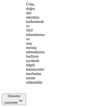
Ürün,
doğru
alet
takımları
kullanılarak
ve
SKF
talimatlarına
ve
araç
montaj
talimatlarına
harfiyen
uyularak
bilgili
teknisyenler
tarafından
monte
edilmelidir.
Otomotiv
çözümleri