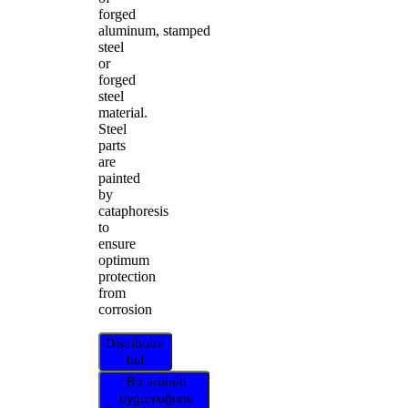
forged
aluminum, stamped
steel
or
forged
steel
material.
Steel
parts
are
painted
by
cataphoresis
to
ensure
optimum
protection
from
corrosion
Distribütör
bul
Bu ürünün
uygunluğunu