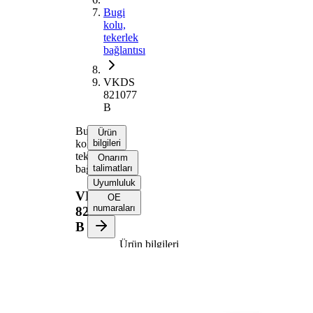
Bugi
kolu,
tekerlek
bağlantısı
VKDS
821077
B
Bugi
Ürün
kolu,
bilgileri
tekerlek
Onarım
bağlantısı
talimatları
Uyumluluk
VKDS
OE
numaraları
821077
B
Ürün bilgileri
Özellik
Değer
Bugi kolu
Enine bugi
tipi
kolu
İlave
Taşıyıcı/kılavuz