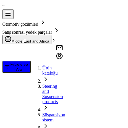
Otomotiv çözümleri
Satış sonrası yedek parçalar
Middle East and Africa
Filtrele ve
Ürün
Ara
kataloğu
Steering
and
Suspension
products
Süspansiyon
sistem